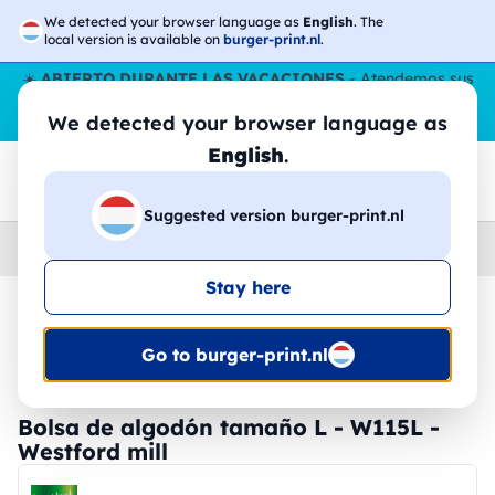
We detected your browser language as
English
. The
local version is available on
burger-print.nl
.
☀️
ABIERTO DURANTE LAS VACACIONES
- Atendemos sus
pedidos durante todo el verano, incluso en agosto.
Sin parar
We detected your browser language as
😎🌴
English
.
Suggested version burger-print.nl
Home
›
Accesorios
›
bolsas-personalizadas
Stay here
🔥 -30% de impresión DTF
Go to burger-print.nl
Bolsa de algodón tamaño L - W115L -
Westford mill