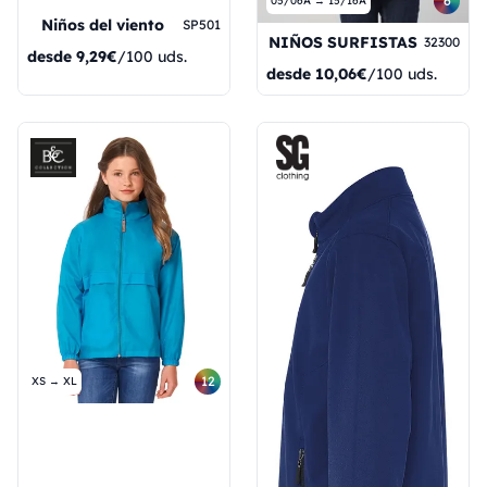
6
05/06A → 15/16A
Niños del viento
SP501
NIÑOS SURFISTAS
32300
desde
9,29€
/100 uds.
desde
10,06€
/100 uds.
12
XS → XL