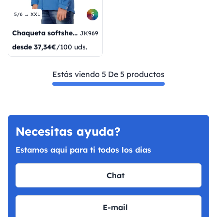
5
5/6 → XXL
Chaqueta softshell con capucha para niños
JK969
desde
37,34€
/100 uds.
Estás viendo 5 De 5 productos
Necesitas ayuda?
Estamos aqui para ti todos los dias
Chat
E-mail