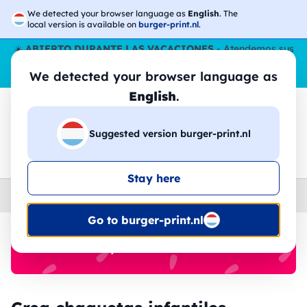
We detected your browser language as
English
. The
local version is available on
burger-print.nl
.
☀️
ABIERTO DURANTE LAS VACACIONES
- Atendemos sus
pedidos durante todo el verano, incluso en agosto.
Sin parar
We detected your browser language as
😎🌴
English
.
Suggested version burger-print.nl
🔎
Buscar entre los productos
Stay here
Home
›
Chaquetas
›
ninos
Go to burger-print.nl
🔥 -30% de impresión DTF