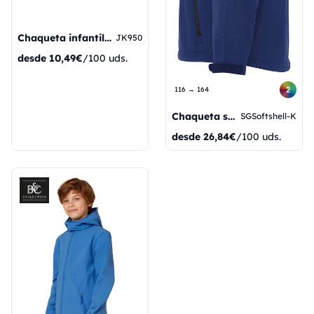
Chaqueta infantil Sirocco
JK950
desde
10,49€
/100 uds.
2
116 → 164
Chaqueta softshell para niños sin etiqueta Signature
SGSoftshell-K
desde
26,84€
/100 uds.