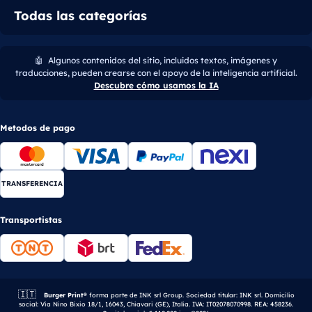
Todas las categorías
🤖
Algunos contenidos del sitio, incluidos textos, imágenes y
traducciones, pueden crearse con el apoyo de la inteligencia artificial.
Descubre cómo usamos la IA
Metodos de pago
TRANSFERENCIA
Transportistas
🇮🇹
Empresa italiana.
Burger Print®
forma parte de INK srl Group. Sociedad titular: INK srl. Domicilio
social: Via Nino Bixio 18/1, 16043, Chiavari (GE), Italia. IVA: IT02078070998. REA: 458236.