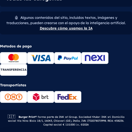
🤖
Algunos contenidos del sitio, incluidos textos, imágenes y
traducciones, pueden crearse con el apoyo de la inteligencia artificial.
Descubre cómo usamos la IA
Metodos de pago
TRANSFERENCIA
Transportistas
🇮🇹
Empresa italiana.
Burger Print®
forma parte de INK srl Group. Sociedad titular: INK srl. Domicilio
social: Via Nino Bixio 18/1, 16043, Chiavari (GE), Italia. IVA: IT02078070998. REA: 458236.
Capital social: € 110.000 i.v.. ©2026