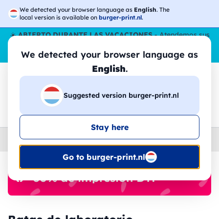
We detected your browser language as
English
. The
local version is available on
burger-print.nl
.
☀️
ABIERTO DURANTE LAS VACACIONES
- Atendemos sus
pedidos durante todo el verano, incluso en agosto.
Sin parar
We detected your browser language as
😎🌴
English
.
Suggested version burger-print.nl
🔎
Buscar entre los productos
Stay here
Home
›
Batas
›
mujer
Go to burger-print.nl
🔥 -30% de impresión DTF