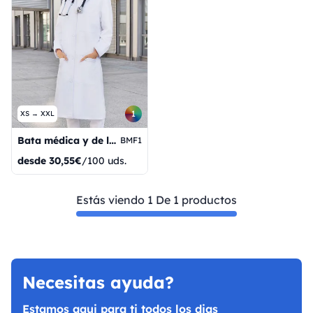
1
XS → XXL
Bata médica y de laboratorio básica para mujer
BMF1
desde
30,55€
/100 uds.
Estás viendo 1 De 1 productos
Necesitas ayuda?
Estamos aqui para ti todos los dias