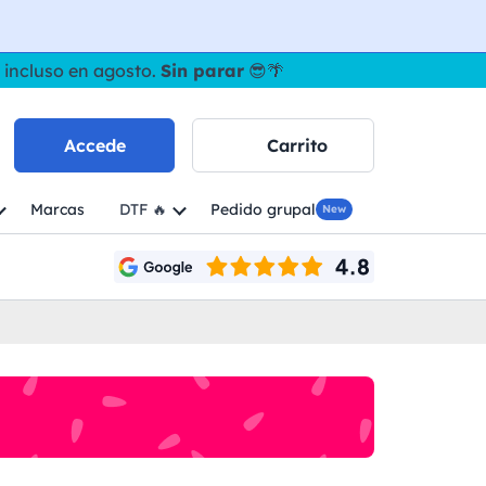
 incluso en agosto.
Sin parar
😎🌴
Accede
Carrito
Marcas
DTF 🔥
Pedido grupal
New