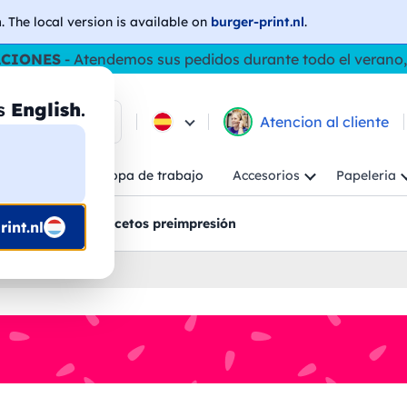
h
. The local version is available on
burger-print.nl
.
ACIONES
- Atendemos sus pedidos durante todo el verano,
as
English
.
e los productos
Atencion al cliente
Niño
Ropa de trabajo
Accesorios
Papeleria
ncion al cliente
Bocetos preimpresión
int.nl