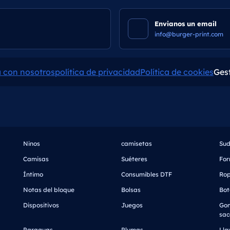
Envianos un email
info@burger-print.com
a con nosotros
política de privacidad
Política de cookies
Ges
Ninos
camisetas
Su
Camisas
Suéteres
For
Íntimo
Consumibles DTF
Ro
Notas del bloque
Bolsas
Bot
Dispositivos
Juegos
Gom
sac
Paraguas
Plumas
Lla