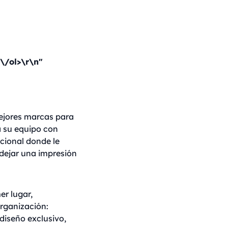
\/ol>\r\n"
mejores marcas para
a su equipo con
cional donde le
 dejar una impresión
er lugar,
organización:
 diseño exclusivo,