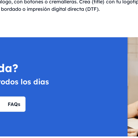
logo, con botones o cremalleras. Crea {title} con tu logotip
 bordado o impresión digital directa (DTF).
da?
todos los dias
FAQs