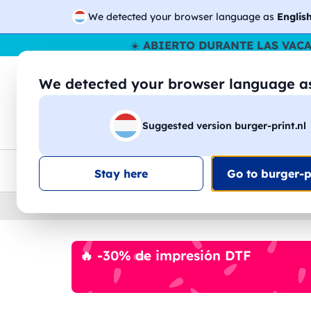
We detected your browser language as
Englis
☀️
ABIERTO DURANTE LAS VAC
We detected your browser language 
🔎
Buscar entr
Suggested version burger-print.nl
Camisetas
Sudaderas
Hombre
Mujer
Envio en toda la UE
Descuento por volumen
Ate
Stay here
Go to burger-pr
Home
›
Batas
🔥 -30% de impresión DTF