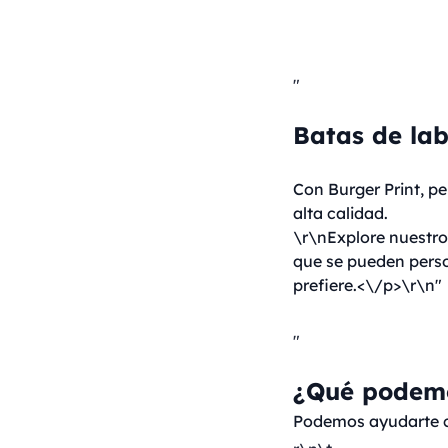
"
Batas de lab
Con Burger Print, pe
alta calidad.
\r\nExplore nuestro 
que se pueden person
prefiere.<\/p>\r\n"
"
¿Qué podemo
Podemos ayudarte co