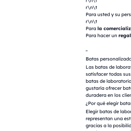
r\n\t
r\n\t
Para usted y su per
r\n\t
Para
la comerciali
Para hacer un
regal
"
Batas personalizad
Las batas de labora
satisfacer todas sus
batas de laboratori
gustaría ofrecer ba
duradera en los clie
¿Por qué elegir bata
Elegir batas de labo
representan una est
gracias a la posibil