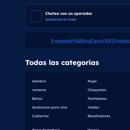
Chatea con un operador
Asistencia en línea
Empresa
FAQ
Blog
Canal RSS
Trabaj
Todas las categorías
Hombre
Mujer
remeros
Chaquetas
Batas
Pantalones
Accesorios para vino
toallas
Cubiertas
Resaltadores
Ropa de trabajo
lápices