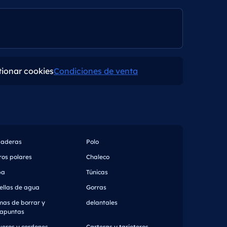
tionar cookies
Condiciones de venta
daderas
Polo
ros polares
Chaleco
pa
Túnicas
ellas de agua
Gorras
as de borrar y
delantales
apuntas
veros y cordones
Carteras y tarjeteros