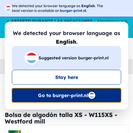
We detected your browser language as
English
. The
local version is available on
burger-print.nl
.
☀️
ABIERTO DURANTE LAS VACACIONES
- Atendemos sus
pedidos durante todo el verano, incluso en agosto.
Sin parar
We detected your browser language as
😎🌴
English
.
Suggested version burger-print.nl
Home
›
Accesorios
›
bolsas-personalizadas
Stay here
🔥 -30% de impresión DTF
Go to burger-print.nl
Bolsa de algodón talla XS - W115XS -
Westford mill