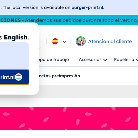
h
. The local version is available on
burger-print.nl
.
ACIONES
- Atendemos sus pedidos durante todo el verano,
as
English
.
e los productos
Atencion al cliente
Niño
Ropa de trabajo
Accesorios
Papeleria
ncion al cliente
Bocetos preimpresión
int.nl