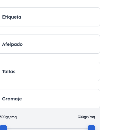
Etiqueta
Afelpado
Tallas
Gramaje
300gr/mq
300gr/mq