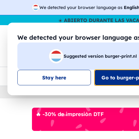
We detected your browser language as
Englis
☀️
ABIERTO DURANTE LAS VAC
We detected your browser language 
🔎
Buscar entr
Suggested version burger-print.nl
Camisetas
Sudaderas
Hombre
Mujer
Envio en toda la UE
Descuento por volumen
Ate
Stay here
Go to burger-pr
Home
›
Sudaderas
›
ninos
🔥 -30% de impresión DTF