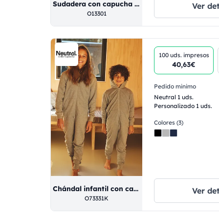
Sudadera con capucha y cremallera para niños
Ver det
O13301
100 uds.
impresos
40,63€
Pedido minimo
Neutral 1 uds.
Personalizado 1 uds.
Colores (3)
Chándal infantil con capucha, 100% algodón, 300 gr/m, color negro, talla S (104/110 cm).
Ver det
O73331K