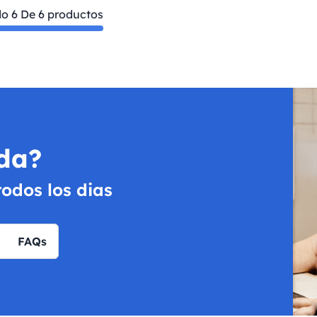
do 6 De 6 productos
da?
todos los dias
FAQs