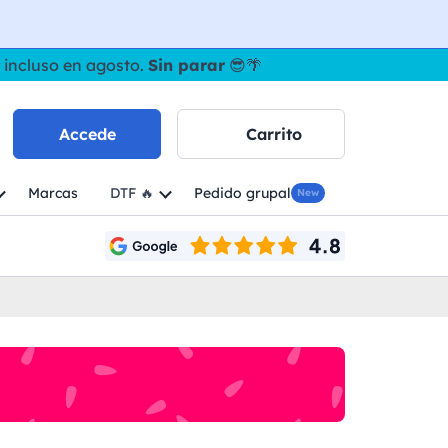
 incluso en agosto.
Sin parar
😎🌴
Accede
Carrito
Marcas
DTF 🔥
Pedido grupal
New