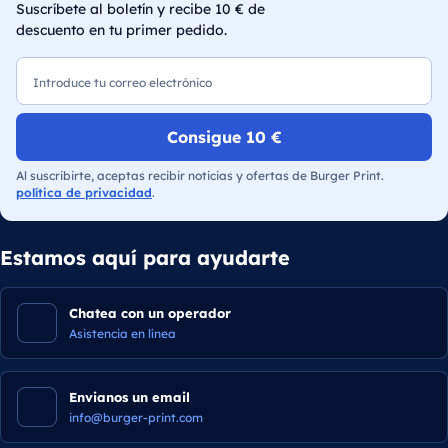
Suscríbete al boletín y recibe 10 € de
descuento en tu primer pedido.
Correo electrónico
Consigue 10 €
Al suscribirte, aceptas recibir noticias y ofertas de Burger Print.
política de privacidad
.
Estamos aquí para ayudarte
Chatea con un operador
Asistencia en línea
Envianos un email
info@burger-print.com