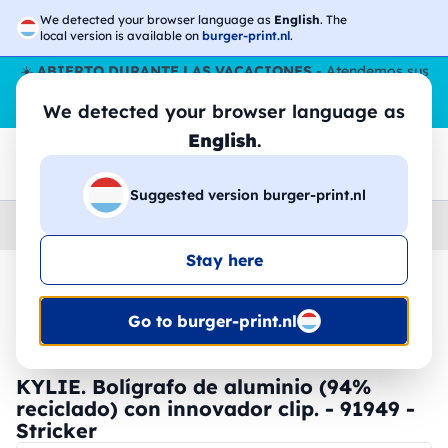
We detected your browser language as
English
. The
local version is available on
burger-print.nl
.
☀️
ABIERTO DURANTE LAS VACACIONES
- Atendemos sus
pedidos durante todo el verano, incluso en agosto.
Sin parar
We detected your browser language as
😎🌴
English
.
Suggested version burger-print.nl
Home
›
Papeleria
›
plumas-personalizadas
Stay here
🔥 -30% de impresión DTF
Go to burger-print.nl
KYLIE. Bolígrafo de aluminio (94%
reciclado) con innovador clip. - 91949 -
Stricker