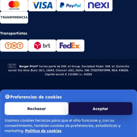
TRANSFERENCIA
Transportistas
🇮🇹
Empresa italiana.
Burger Print®
forma parte de INK srl Group. Sociedad titular: INK srl. Domicilio
social: Via Nino Bixio 18/1, 16043, Chiavari (GE), Italia. IVA: IT02078070998. REA: 458236.
Capital social: € 110.000 i.v.. ©2026
Preferencias de cookies
Rechazar
Aceptar
Usamos cookies tecnicas para que el sitio funcione y, con su
consentimiento, tambien cookies de preferencias, estadisticas y
Calcular presupuesto
marketing.
Politica de cookies