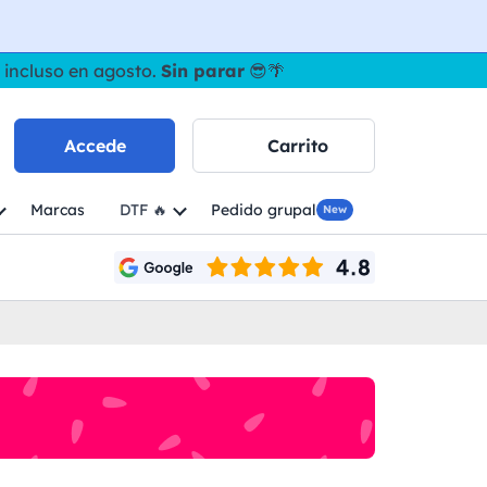
 incluso en agosto.
Sin parar
😎🌴
Accede
Carrito
Marcas
DTF 🔥
Pedido grupal
New