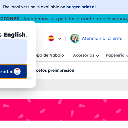
h
. The local version is available on
burger-print.nl
.
ACIONES
- Atendemos sus pedidos durante todo el verano,
as
English
.
e los productos
Atencion al cliente
Niño
Ropa de trabajo
Accesorios
Papeleria
ncion al cliente
Bocetos preimpresión
int.nl