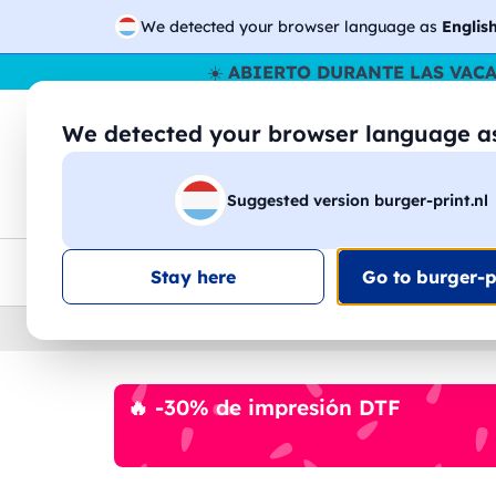
We detected your browser language as
Englis
☀️
ABIERTO DURANTE LAS VAC
We detected your browser language 
🔎
Buscar entr
Suggested version burger-print.nl
Camisetas
Sudaderas
Hombre
Mujer
Envio en toda la UE
Descuento por volumen
Ate
Stay here
Go to burger-pr
Home
›
Papeleria
›
plumas-personalizadas
🔥 -30% de impresión DTF