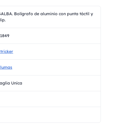
ALBA. Bolígrafo de aluminio con punta táctil y
lip.
1849
tricker
Plumas
aglia Unica