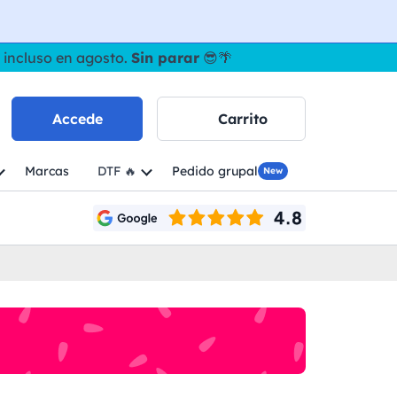
 incluso en agosto.
Sin parar
😎🌴
Accede
Carrito
Marcas
DTF 🔥
Pedido grupal
New