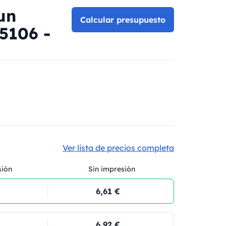
un
Calcular presupuesto
95106 -
Ver lista de precios completa
sión
Sin impresión
6,61 €
€
6,92 €