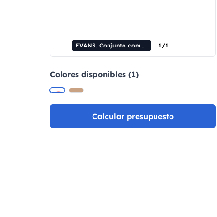
EVANS. Conjunto compuesto por un bolígrafo y un llavero, ambos fabricados en metal y corcho.
1/1
Colores disponibles (1)
Calcular presupuesto