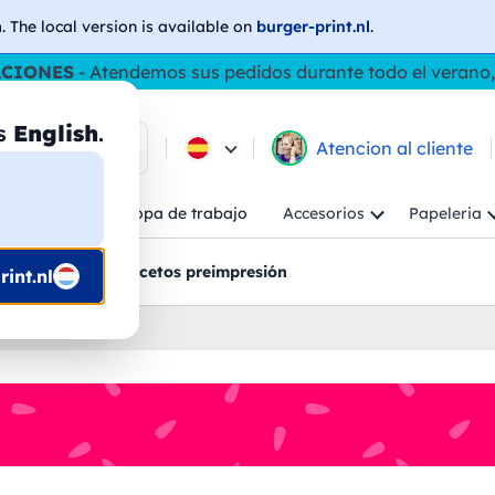
h
. The local version is available on
burger-print.nl
.
ACIONES
- Atendemos sus pedidos durante todo el verano,
as
English
.
e los productos
Atencion al cliente
Niño
Ropa de trabajo
Accesorios
Papeleria
ncion al cliente
Bocetos preimpresión
int.nl