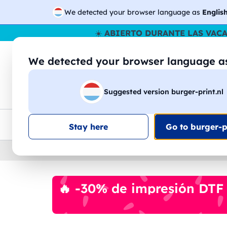
We detected your browser language as
Englis
☀️
ABIERTO DURANTE LAS VAC
We detected your browser language 
🔎
Buscar entr
Suggested version burger-print.nl
Camisetas
Sudaderas
Hombre
Mujer
Envio en toda la UE
Descuento por volumen
Ate
Stay here
Go to burger-pr
Home
›
Papeleria
›
plumas-personalizadas
🔥 -30% de impresión DTF