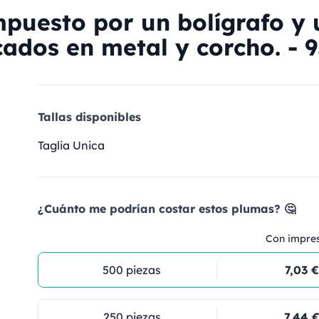
puesto por un bolígrafo y 
cados en metal y corcho. - 
Tallas disponibles
Taglia Unica
¿Cuánto me podrían costar estos plumas? 🤔
Con impre
500 piezas
7,03 €
250 piezas
7,44 