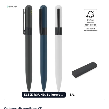
ELSIE ROUND. Bolígrafo metálico (60% reciclado) con diseño redondeado.
1/1
Colores disponibles (3)