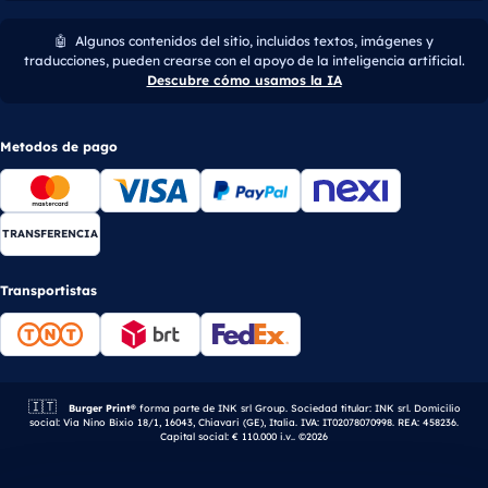
🤖
Algunos contenidos del sitio, incluidos textos, imágenes y
traducciones, pueden crearse con el apoyo de la inteligencia artificial.
Descubre cómo usamos la IA
Metodos de pago
TRANSFERENCIA
Transportistas
🇮🇹
Empresa italiana.
Burger Print®
forma parte de INK srl Group. Sociedad titular: INK srl. Domicilio
social: Via Nino Bixio 18/1, 16043, Chiavari (GE), Italia. IVA: IT02078070998. REA: 458236.
Capital social: € 110.000 i.v.. ©2026