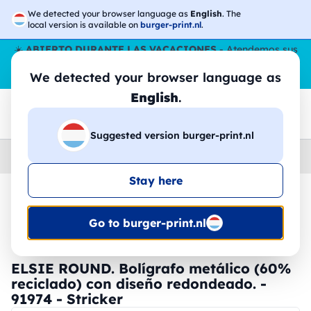
We detected your browser language as
English
. The
local version is available on
burger-print.nl
.
☀️
ABIERTO DURANTE LAS VACACIONES
- Atendemos sus
pedidos durante todo el verano, incluso en agosto.
Sin parar
We detected your browser language as
😎🌴
English
.
Suggested version burger-print.nl
Home
›
Papeleria
›
plumas-personalizadas
Stay here
🔥 -30% de impresión DTF
Go to burger-print.nl
ELSIE ROUND. Bolígrafo metálico (60%
reciclado) con diseño redondeado. -
91974 - Stricker