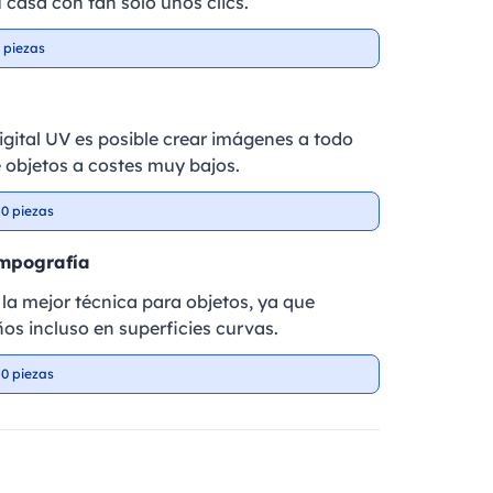
 casa con tan solo unos clics.
 piezas
igital UV es posible crear imágenes a todo
e objetos a costes muy bajos.
0 piezas
ampografía
la mejor técnica para objetos, ya que
ños incluso en superficies curvas.
0 piezas