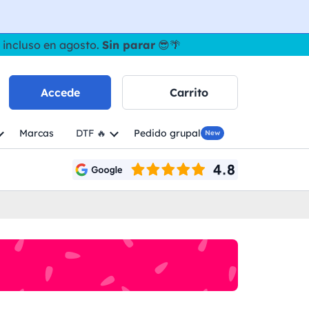
 incluso en agosto.
Sin parar
😎🌴
Accede
Carrito
Marcas
DTF 🔥
Pedido grupal
New