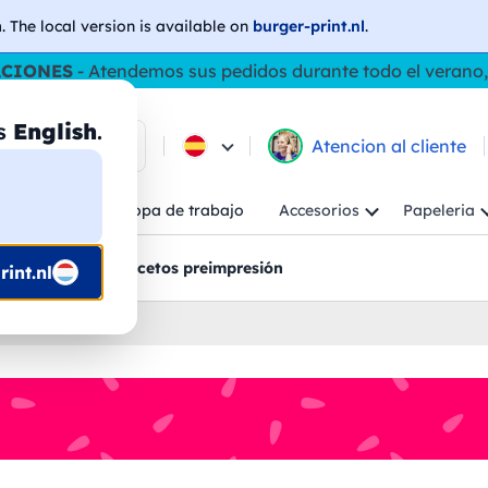
h
. The local version is available on
burger-print.nl
.
ACIONES
- Atendemos sus pedidos durante todo el verano,
as
English
.
e los productos
Atencion al cliente
Niño
Ropa de trabajo
Accesorios
Papeleria
ncion al cliente
Bocetos preimpresión
int.nl