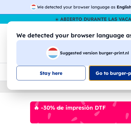
We detected your browser language as
Englis
☀️
ABIERTO DURANTE LAS VAC
We detected your browser language 
🔎
Buscar entr
Suggested version burger-print.nl
Camisetas
Sudaderas
Hombre
Mujer
Envio en toda la UE
Descuento por volumen
Ate
Stay here
Go to burger-pr
Home
›
Papeleria
›
plumas-personalizadas
🔥 -30% de impresión DTF