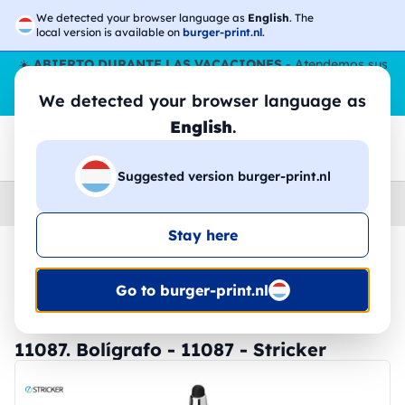
We detected your browser language as
English
. The
local version is available on
burger-print.nl
.
☀️
ABIERTO DURANTE LAS VACACIONES
- Atendemos sus
pedidos durante todo el verano, incluso en agosto.
Sin parar
We detected your browser language as
😎🌴
English
.
Suggested version burger-print.nl
Home
›
Papeleria
›
plumas-personalizadas
Stay here
🔥 -30% de impresión DTF
Go to burger-print.nl
11087. Bolígrafo - 11087 - Stricker