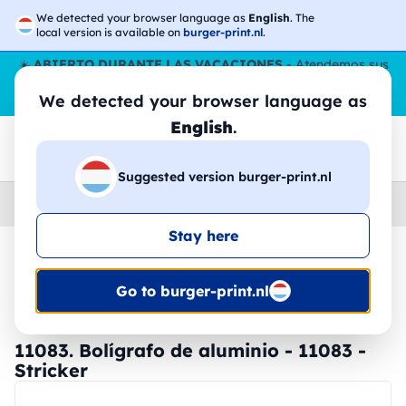
We detected your browser language as
English
. The
local version is available on
burger-print.nl
.
☀️
ABIERTO DURANTE LAS VACACIONES
- Atendemos sus
pedidos durante todo el verano, incluso en agosto.
Sin parar
We detected your browser language as
😎🌴
English
.
Suggested version burger-print.nl
Home
›
Papeleria
›
plumas-personalizadas
Stay here
🔥 -30% de impresión DTF
Go to burger-print.nl
11083. Bolígrafo de aluminio - 11083 -
Stricker