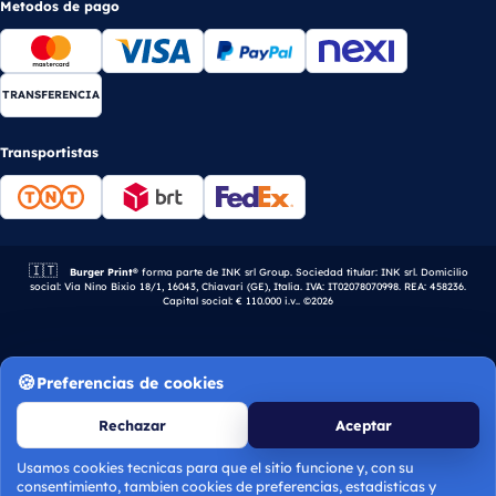
Metodos de pago
TRANSFERENCIA
Transportistas
🇮🇹
Empresa italiana.
Burger Print®
forma parte de INK srl Group. Sociedad titular: INK srl. Domicilio
social: Via Nino Bixio 18/1, 16043, Chiavari (GE), Italia. IVA: IT02078070998. REA: 458236.
Capital social: € 110.000 i.v.. ©2026
Preferencias de cookies
Rechazar
Aceptar
Usamos cookies tecnicas para que el sitio funcione y, con su
consentimiento, tambien cookies de preferencias, estadisticas y