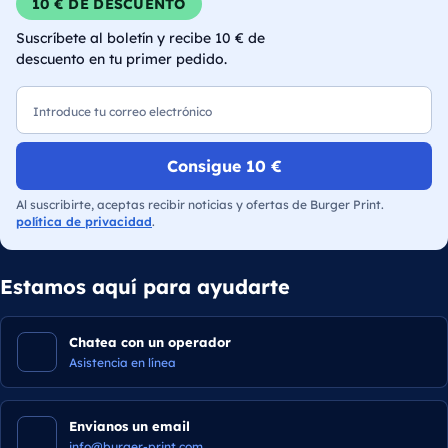
10 € DE DESCUENTO
Suscríbete al boletín y recibe 10 € de
descuento en tu primer pedido.
Correo electrónico
Consigue 10 €
Al suscribirte, aceptas recibir noticias y ofertas de Burger Print.
política de privacidad
.
Estamos aquí para ayudarte
Chatea con un operador
Asistencia en línea
Envianos un email
info@burger-print.com