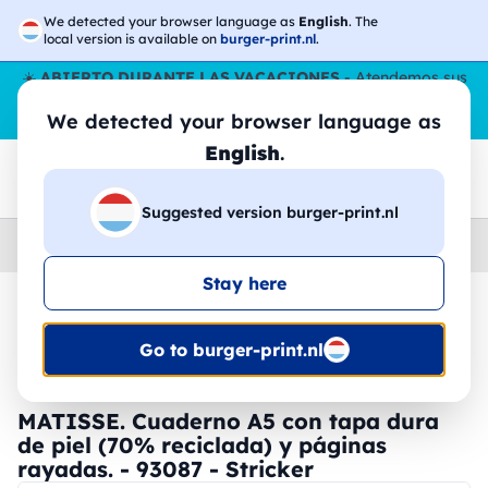
We detected your browser language as
English
. The
local version is available on
burger-print.nl
.
☀️
ABIERTO DURANTE LAS VACACIONES
- Atendemos sus
pedidos durante todo el verano, incluso en agosto.
Sin parar
We detected your browser language as
😎🌴
English
.
Suggested version burger-print.nl
Home
›
Papeleria
›
notas-del-bloque-personalizados
Stay here
🔥 -30% de impresión DTF
Go to burger-print.nl
MATISSE. Cuaderno A5 con tapa dura
de piel (70% reciclada) y páginas
rayadas. - 93087 - Stricker