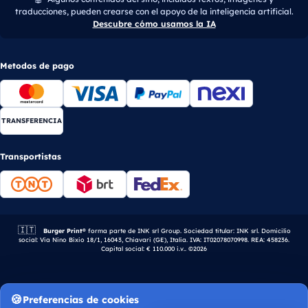
traducciones, pueden crearse con el apoyo de la inteligencia artificial.
Descubre cómo usamos la IA
Metodos de pago
TRANSFERENCIA
Transportistas
🇮🇹
Empresa italiana.
Burger Print®
forma parte de INK srl Group. Sociedad titular: INK srl. Domicilio
social: Via Nino Bixio 18/1, 16043, Chiavari (GE), Italia. IVA: IT02078070998. REA: 458236.
Capital social: € 110.000 i.v.. ©2026
Preferencias de cookies