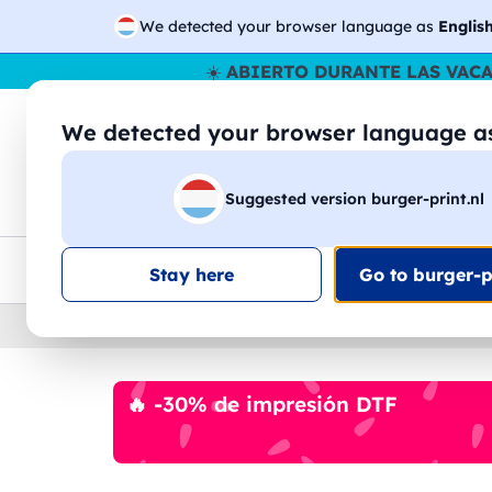
We detected your browser language as
Englis
☀️
ABIERTO DURANTE LAS VAC
We detected your browser language 
🔎
Buscar entr
Suggested version burger-print.nl
Camisetas
Sudaderas
Hombre
Mujer
Envio en toda la UE
Descuento por volumen
Ate
Stay here
Go to burger-pr
Home
›
Papeleria
›
notas-del-bloque-personali
🔥 -30% de impresión DTF