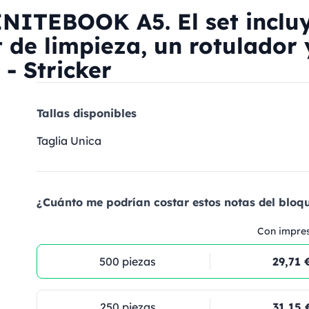
ITEBOOK A5. El set inclu
t de limpieza, un rotulador 
 - Stricker
Tallas disponibles
Taglia Unica
¿Cuánto me podrían costar estos notas del bloqu
Con impre
500 piezas
29,71 
250 piezas
31,15 