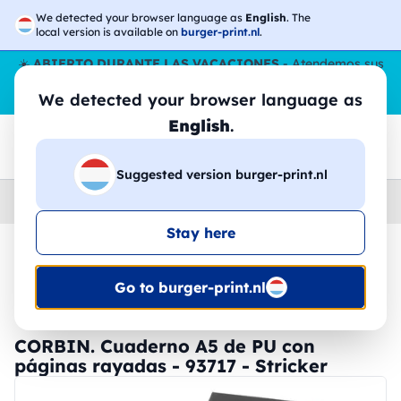
We detected your browser language as
English
. The
local version is available on
burger-print.nl
.
☀️
ABIERTO DURANTE LAS VACACIONES
- Atendemos sus
pedidos durante todo el verano, incluso en agosto.
Sin parar
We detected your browser language as
😎🌴
English
.
Suggested version burger-print.nl
Home
›
Papeleria
›
notas-del-bloque-personalizados
Stay here
🔥 -30% de impresión DTF
Go to burger-print.nl
CORBIN. Cuaderno A5 de PU con
páginas rayadas - 93717 - Stricker