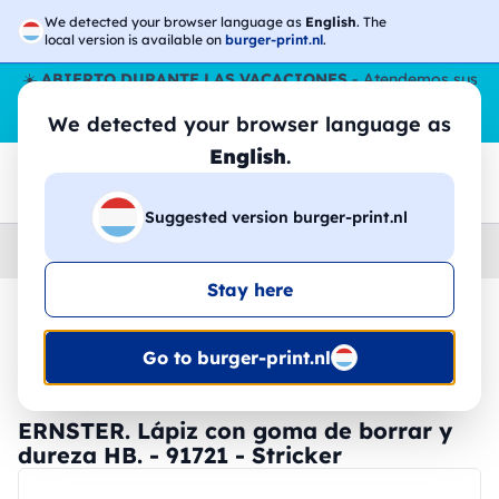
We detected your browser language as
English
. The
local version is available on
burger-print.nl
.
☀️
ABIERTO DURANTE LAS VACACIONES
- Atendemos sus
pedidos durante todo el verano, incluso en agosto.
Sin parar
We detected your browser language as
😎🌴
English
.
Suggested version burger-print.nl
Home
›
Papeleria
›
lapices-personalizadas
Stay here
🔥 -30% de impresión DTF
Go to burger-print.nl
ERNSTER. Lápiz con goma de borrar y
dureza HB. - 91721 - Stricker