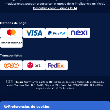
traducciones, pueden crearse con el apoyo de la inteligencia artificial.
Descubre cómo usamos la IA
Metodos de pago
TRANSFERENCIA
Transportistas
🇮🇹
Empresa italiana.
Burger Print®
forma parte de INK srl Group. Sociedad titular: INK srl. Domicilio
social: Via Nino Bixio 18/1, 16043, Chiavari (GE), Italia. IVA: IT02078070998. REA: 458236.
Capital social: € 110.000 i.v.. ©2026
Preferencias de cookies