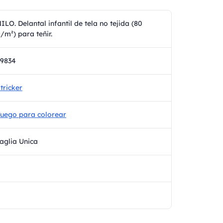
ILO. Delantal infantil de tela no tejida (80
/m²) para teñir.
9834
tricker
uego para colorear
aglia Unica