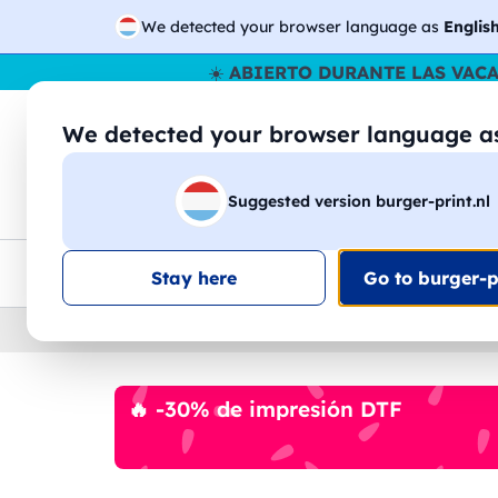
We detected your browser language as
Englis
☀️
ABIERTO DURANTE LAS VAC
We detected your browser language 
🔎
Buscar entr
Suggested version burger-print.nl
Camisetas
Sudaderas
Hombre
Mujer
Envio en toda la UE
Descuento por volumen
Ate
Stay here
Go to burger-pr
Home
›
Papeleria
›
juego-para-colorear-person
🔥 -30% de impresión DTF