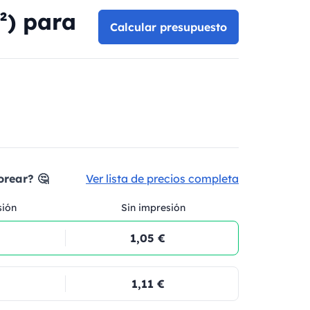
²) para
Calcular presupuesto
orear? 🤔
Ver lista de precios completa
sión
Sin impresión
1,05 €
1,11 €