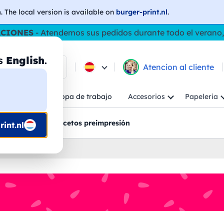
h
. The local version is available on
burger-print.nl
.
ACIONES
- Atendemos sus pedidos durante todo el verano,
as
English
.
e los productos
Atencion al cliente
Niño
Ropa de trabajo
Accesorios
Papeleria
ncion al cliente
Bocetos preimpresión
int.nl
alizados