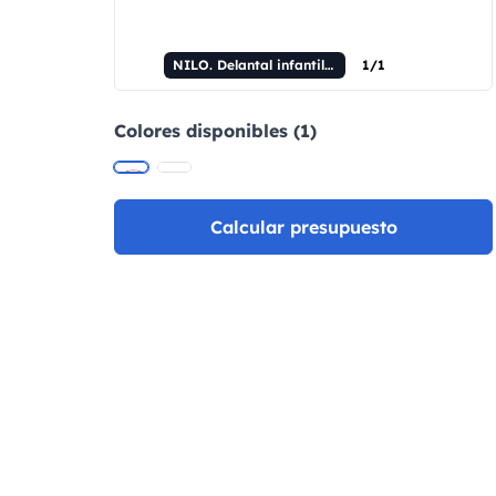
NILO. Delantal infantil de tela no tejida (80 g/m²) para teñir.
1/1
Colores disponibles (1)
Calcular presupuesto