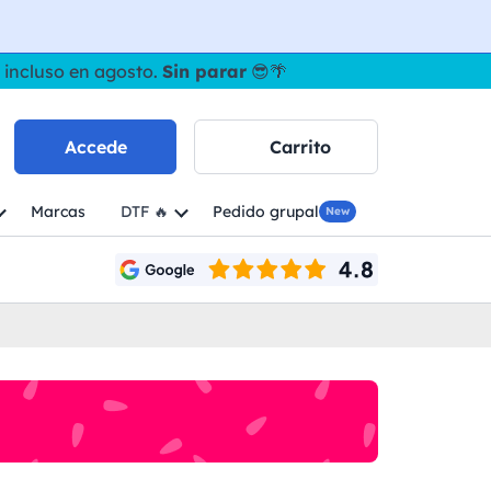
 incluso en agosto.
Sin parar
😎🌴
Accede
Carrito
Marcas
DTF 🔥
Pedido grupal
New