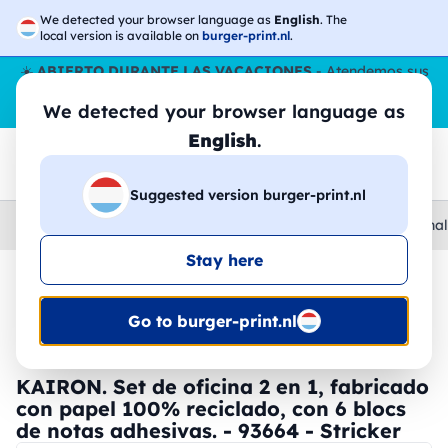
We detected your browser language as
English
. The
local version is available on
burger-print.nl
.
☀️
ABIERTO DURANTE LAS VACACIONES
- Atendemos sus
pedidos durante todo el verano, incluso en agosto.
Sin parar
We detected your browser language as
😎🌴
English
.
Suggested version burger-print.nl
Home
›
Papeleria
›
gomas-de-borrar-y-sacapuntas-personal
Stay here
🔥 -30% de impresión DTF
Go to burger-print.nl
KAIRON. Set de oficina 2 en 1, fabricado
con papel 100% reciclado, con 6 blocs
de notas adhesivas. - 93664 - Stricker