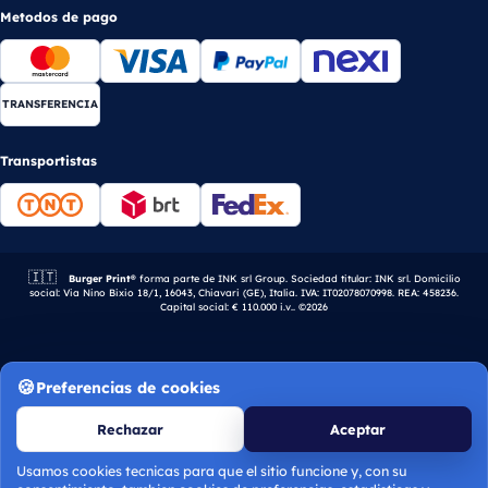
Metodos de pago
TRANSFERENCIA
Transportistas
🇮🇹
Empresa italiana.
Burger Print®
forma parte de INK srl Group. Sociedad titular: INK srl. Domicilio
social: Via Nino Bixio 18/1, 16043, Chiavari (GE), Italia. IVA: IT02078070998. REA: 458236.
Capital social: € 110.000 i.v.. ©2026
Preferencias de cookies
Rechazar
Aceptar
Usamos cookies tecnicas para que el sitio funcione y, con su