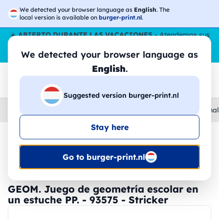
We detected your browser language as
English
. The
local version is available on
burger-print.nl
.
☀️
ABIERTO DURANTE LAS VACACIONES
- Atendemos sus
pedidos durante todo el verano, incluso en agosto.
Sin parar
We detected your browser language as
😎🌴
English
.
Suggested version burger-print.nl
Home
›
Papeleria
›
gomas-de-borrar-y-sacapuntas-personal
Stay here
🔥 -30% de impresión DTF
Go to burger-print.nl
GEOM. Juego de geometría escolar en
un estuche PP. - 93575 - Stricker