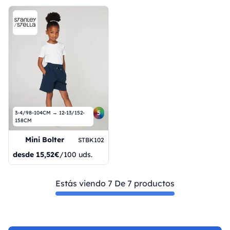
5
3-4/98-104CM → 12-13/152-
158CM
Mini Bolter
STBK102
desde
15,52€
/100 uds.
Estás viendo 7 De 7 productos