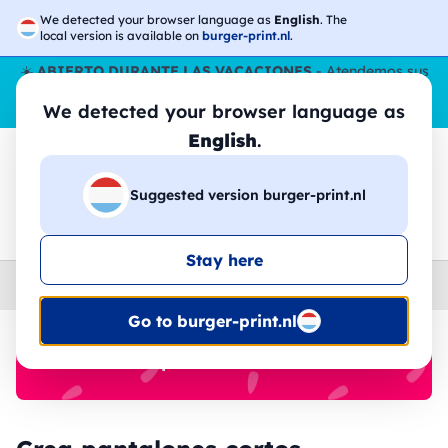
We detected your browser language as
English
. The
local version is available on
burger-print.nl
.
☀️
ABIERTO DURANTE LAS VACACIONES
- Atendemos sus
pedidos durante todo el verano, incluso en agosto.
Sin parar
We detected your browser language as
😎🌴
English
.
Suggested version burger-print.nl
🔎
Buscar entre los productos
Stay here
Home
›
Pantalones
›
ninos
Go to burger-print.nl
🔥 -30% de impresión DTF