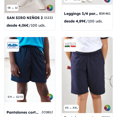
5
06 → 12
Leggings 3/4 para niñas
BSK461
SAN SIRO NIÑOS 2
01222
desde
4,89€
/100 uds.
desde
4,06€
/100 uds.
5
3/4 → 12/13
3
XS → XXL
Pantalones cortos geniales para niños
JC080J