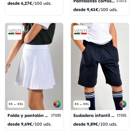
Pantalones cortos de punto Pony para niños, 100% algodón, 170 g, gris jaspeado claro, talla XXS 1/2 años.
IT072
desde
6,27€
/100 uds.
desde
9,41€
/100 uds.
2
6
XS → XXL
XS → XXL
Falda y pantalón de algodón 90/10% para niñas, 230 g, color blanco, talla XS (3/4 años).
Sudadera infantil Bermuda de felpa 70/30% algodón/poliéster 240gr Negra XXS 1/2 años
IT033
IT031
desde
9,69€
/100 uds.
desde
9,89€
/100 uds.