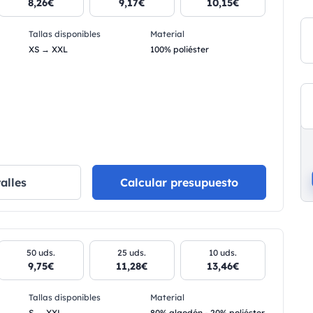
8,26€
9,17€
10,15€
Tallas disponibles
Material
XS → XXL
100% poliéster
alles
Calcular presupuesto
50 uds.
25 uds.
10 uds.
9,75€
11,28€
13,46€
Tallas disponibles
Material
S → XXL
80% algodón - 20% poliéster