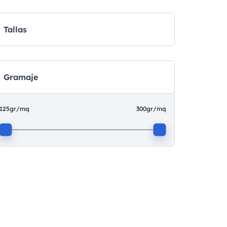
Tallas
Gramaje
125gr/mq
300gr/mq