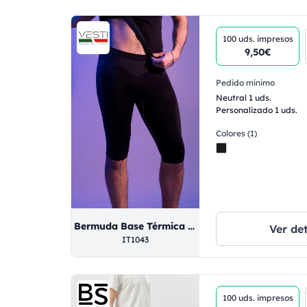
100 uds.
impresos
9,50€
Pedido minimo
Neutral 1 uds.
Personalizado 1 uds.
Colores (1)
Bermuda Base Térmica Unisex 85/5/10% Pol/Pam/Ela Dark Shadow/Greggio XS/S
Ver det
IT1043
100 uds.
impresos