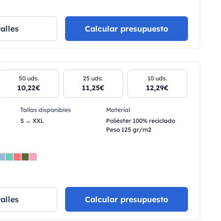
alles
Calcular presupuesto
50 uds.
25 uds.
10 uds.
10,22€
11,25€
12,29€
Tallas disponibles
Material
S → XXL
Poliéster 100% reciclado
Peso 125 gr/m2
alles
Calcular presupuesto