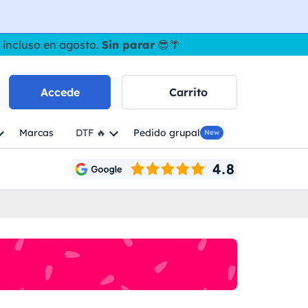
 incluso en agosto.
Sin parar
😎🌴
Accede
Carrito
Marcas
DTF 🔥
Pedido grupal
New