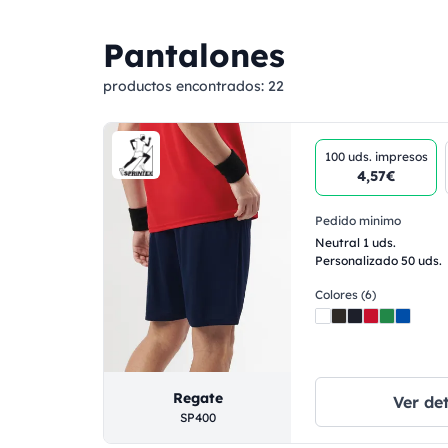
Pantalones
productos encontrados:
22
100 uds.
impresos
4,57€
Pedido minimo
Neutral 1 uds.
Personalizado 50 uds.
Colores (6)
Regate
Ver det
SP400