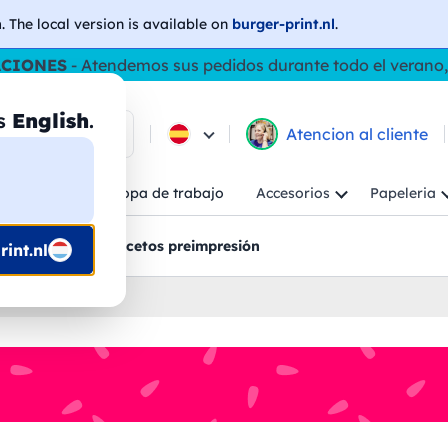
h
. The local version is available on
burger-print.nl
.
ACIONES
- Atendemos sus pedidos durante todo el verano,
as
English
.
e los productos
Atencion al cliente
Niño
Ropa de trabajo
Accesorios
Papeleria
ncion al cliente
Bocetos preimpresión
int.nl