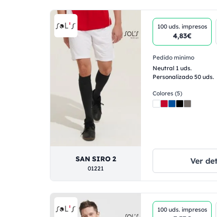
100 uds.
impresos
4,83€
Pedido minimo
Neutral 1 uds.
Personalizado 50 uds.
Colores (5)
SAN SIRO 2
Ver det
01221
100 uds.
impresos