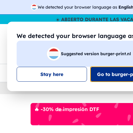
We detected your browser language as
Englis
☀️
ABIERTO DURANTE LAS VAC
We detected your browser language 
🔎
Buscar entr
Suggested version burger-print.nl
Camisetas
Sudaderas
Hombre
Mujer
Envio en toda la UE
Descuento por volumen
Ate
Stay here
Go to burger-pr
Home
›
Pantalones
›
hombre
🔥 -30% de impresión DTF