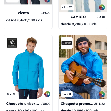
10
XS → 3XL
Viento
SP500
CAMBIO
01618
desde
8,49€
/100 uds.
desde
9,70€
/100 uds.
14
12
S → 3XL
S → 3XL
Chaqueta unisex Sirocco
Chaqueta promocional para hombre
JU800
JN1132
desde
10,49€
/100 uds.
desde
12,09€
/100 uds.