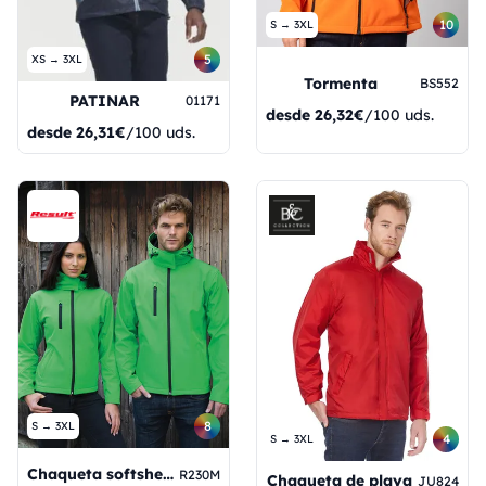
10
S → 3XL
5
XS → 3XL
Tormenta
BS552
PATINAR
01171
desde
26,32€
/100 uds.
desde
26,31€
/100 uds.
8
S → 3XL
4
S → 3XL
Chaqueta softshell TX Performance con capucha
R230M
Chaqueta de playa
JU824