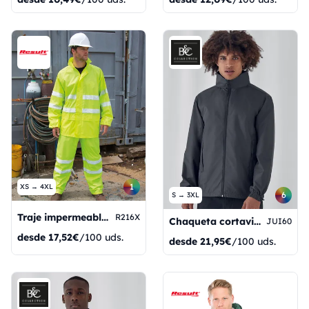
1
XS → 4XL
6
S → 3XL
Traje impermeable de alta visibilidad
R216X
Chaqueta cortavientos ID.601
JUI60
desde
17,52€
/100 uds.
desde
21,95€
/100 uds.