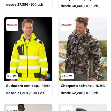
desde
27,35€
/100 uds.
desde
30,66€
/100 uds.
4
1
S → 4XL
XS → 3XL
Sudadera con capucha de seguridad con cremallera, fabricada con materiales reciclados.
Chaqueta softshell con capucha Camo TX Performance
R503X
R235X
desde
31,60€
/100 uds.
desde
32,24€
/100 uds.