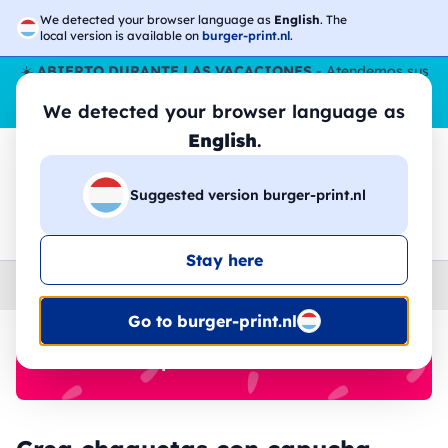
We detected your browser language as
English
. The
local version is available on
burger-print.nl
.
☀️
ABIERTO DURANTE LAS VACACIONES
- Atendemos sus
pedidos durante todo el verano, incluso en agosto.
Sin parar
We detected your browser language as
😎🌴
English
.
Suggested version burger-print.nl
🔎
Buscar entre los productos
Stay here
Home
›
Chaquetas
›
hombre
Go to burger-print.nl
🔥 -30% de impresión DTF