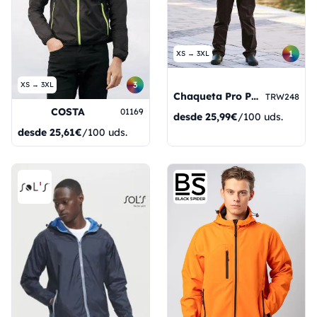
1
XS → 3XL
3
XS → 3XL
Chaqueta Pro Pack Away
TRW248
COSTA
01169
desde
25,99€
/100 uds.
desde
25,61€
/100 uds.