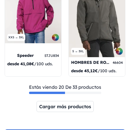
8
XXS → 3XL
3
S → 3XL
Speeder
STJU834
HOMBRES DE ROCK
46604
desde
41,08€
/100 uds.
desde
45,12€
/100 uds.
Estás viendo 20 De 33 productos
Cargar más productos
Página 1
Página 2