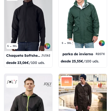
7
S → 3XL
12
S → 3XL
parka de invierno
R207X
Chaqueta Softshell para hombre ID.701
JUI62
desde
25,55€
/100 uds.
desde
23,06€
/100 uds.