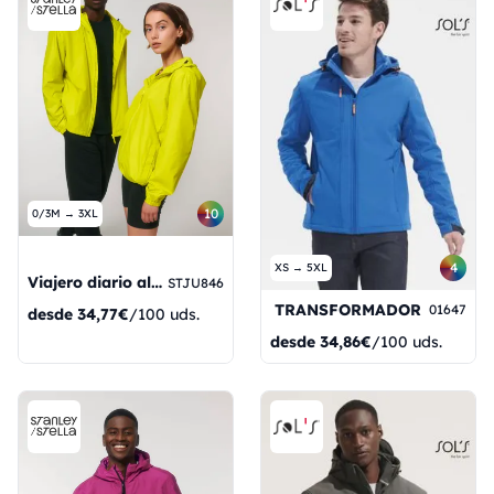
10
0/3M → 3XL
4
XS → 5XL
Viajero diario al trabajo
STJU846
TRANSFORMADOR
01647
desde
34,77€
/100 uds.
desde
34,86€
/100 uds.