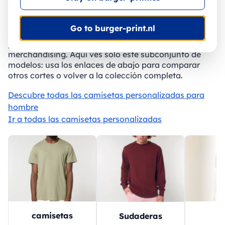
Camisetas manga larga para
hombre personalizadas
Go to burger-print.nl
Elige camisetas manga larga para hombre
personalizadas para marcas, eventos, equipos y
merchandising. Aquí ves solo este subconjunto de
modelos: usa los enlaces de abajo para comparar
otros cortes o volver a la colección completa.
Descubre todas las camisetas personalizadas para
hombre
Ir a todas las camisetas personalizadas
camisetas
P
Sudaderas