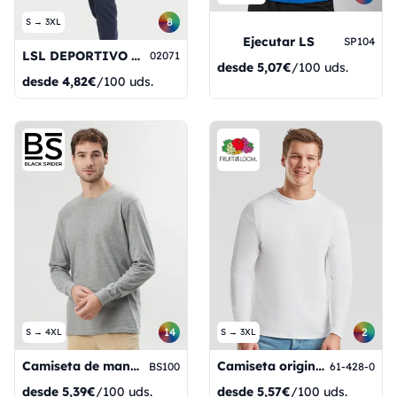
8
S → 3XL
Ejecutar LS
SP104
LSL DEPORTIVO PARA HOMBRE
02071
desde
5,07€
/100 uds.
desde
4,82€
/100 uds.
14
2
S → 4XL
S → 3XL
Camiseta de manga larga Evolution
Camiseta original de manga larga
BS100
61-428-0
desde
5,39€
/100 uds.
desde
5,57€
/100 uds.