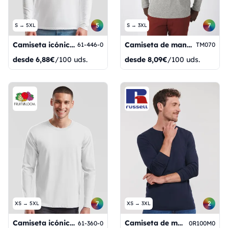
5
7
S → 5XL
S → 3XL
Camiseta icónica de manga larga 150
Camiseta de manga larga Inspire /Hombre_°
61-446-0
TM070
desde
6,88€
/100 uds.
desde
8,09€
/100 uds.
7
2
XS → 5XL
XS → 3XL
Camiseta icónica de manga larga de algodón hilado en anillo 195
Camiseta de manga larga para hombre Pure Organic NUEVA
61-360-0
0R100M0