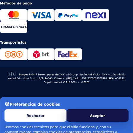
Metodos de pago
TRANSFERENCIA
Transportistas
🇮🇹
Empresa italiana.
Burger Print®
forma parte de INK srl Group. Sociedad titular: INK srl. Domicilio
social: Via Nino Bixio 18/1, 16043, Chiavari (GE), Italia. IVA: IT02078070998. REA: 458236.
Capital social: € 110.000 i.v.. ©2026
Preferencias de cookies
Rechazar
Aceptar
Usamos cookies tecnicas para que el sitio funcione y, con su
consentimiento, tambien cookies de preferencias, estadisticas y