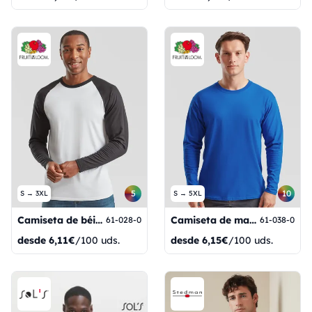
5
10
S → 3XL
S → 5XL
Camiseta de béisbol de manga larga
Camiseta de manga larga Valueweight
61-028-0
61-038-0
desde
6,11€
/100 uds.
desde
6,15€
/100 uds.