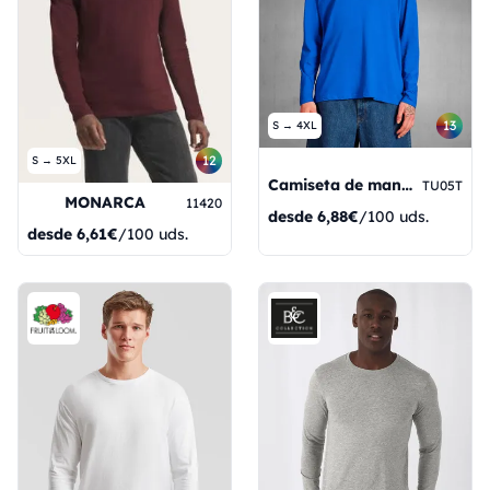
13
S → 4XL
12
S → 5XL
Camiseta de manga larga para hombre #E150
TU05T
MONARCA
11420
desde
6,88€
/100 uds.
desde
6,61€
/100 uds.