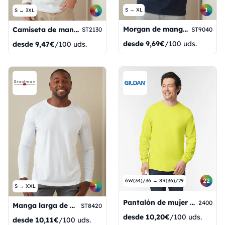
1
4
S → XL
S → 3XL
Morgan de manga larga
Camiseta de manga larga Comfort-T
ST9040
ST2130
desde
9,69€
/100 uds.
desde
9,47€
/100 uds.
22
6W(34)/36 → 8R(36)/29
1
S → XXL
Pantalón de mujer de pierna ajustada Ceres
2400
Manga larga de malla
ST8420
desde
10,20€
/100 uds.
desde
10,11€
/100 uds.