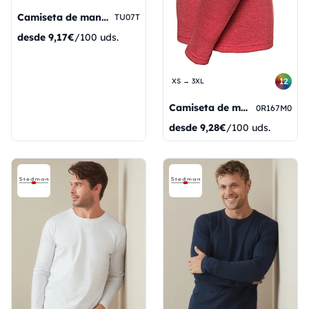
Camiseta de manga larga para hombre #E190
TU07T
desde
9,17€
/100 uds.
12
XS → 3XL
Camiseta de manga larga HD para hombre
0R167M0
desde
9,28€
/100 uds.