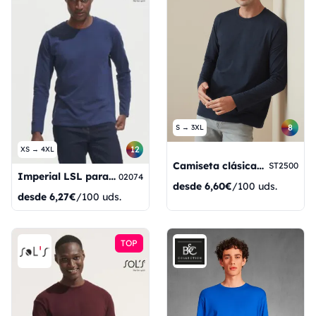
8
S → 3XL
12
XS → 4XL
Camiseta clásica de manga larga
ST2500
Imperial LSL para hombre
02074
desde
6,60€
/100 uds.
desde
6,27€
/100 uds.
TOP