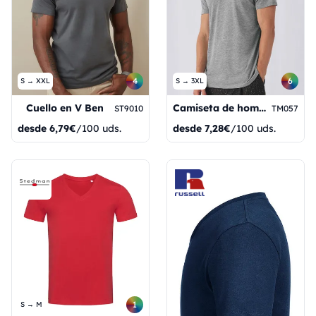
4
6
S → XXL
S → 3XL
Cuello en V Ben
Camiseta de hombre con cuello en V y tejido triblend
ST9010
TM057
desde
6,79€
/100 uds.
desde
7,28€
/100 uds.
1
S → M