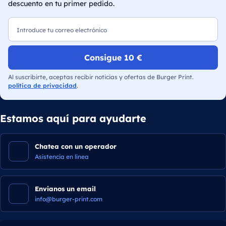
descuento en tu primer pedido.
Correo electrónico
Consigue 10 €
Al suscribirte, aceptas recibir noticias y ofertas de Burger Print.
política de privacidad
.
Estamos aquí para ayudarte
Chatea con un operador
Asistencia en línea
Envianos un email
info@burger-print.com