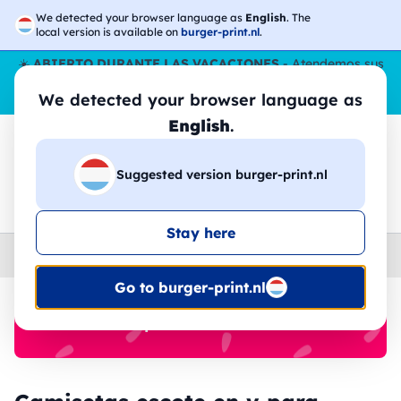
We detected your browser language as
English
. The
local version is available on
burger-print.nl
.
☀️
ABIERTO DURANTE LAS VACACIONES
- Atendemos sus
pedidos durante todo el verano, incluso en agosto.
Sin parar
We detected your browser language as
😎🌴
English
.
Suggested version burger-print.nl
🔎
Buscar entre los productos
Stay here
Home
›
camisetas
›
hombre
Go to burger-print.nl
🔥 -30% de impresión DTF