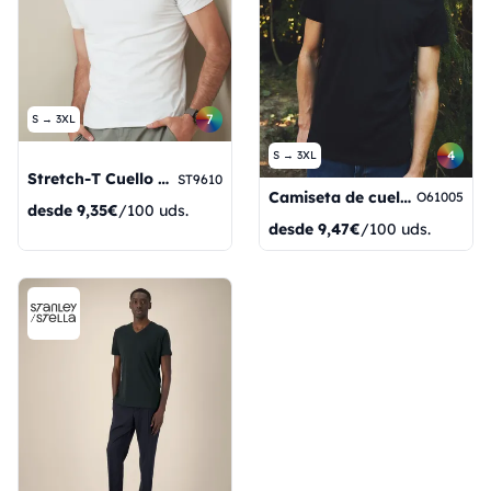
7
S → 3XL
4
S → 3XL
Stretch-T Cuello en V
ST9610
Camiseta de cuello en V para hombre
O61005
desde
9,35€
/100 uds.
desde
9,47€
/100 uds.