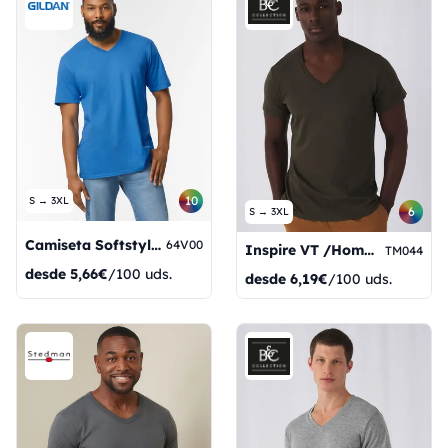
10
S → 3XL
6
S → 3XL
Camiseta Softstyle® para adultos con cuello en V
64V00
Inspire VT /Hombres_°
TM044
desde
5,66€
/100 uds.
desde
6,19€
/100 uds.