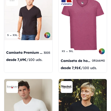
25
S → XXL
6
XS → 3XL
Camiseta Premium para mujer
3005
desde
7,69€
/100 uds.
Camiseta de hombre con cuello en V y estampado HD
0R166M0
desde
7,91€
/100 uds.