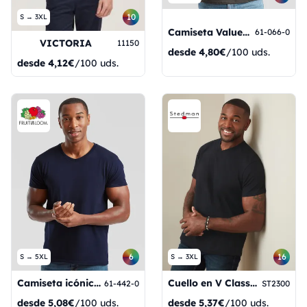
10
S → 3XL
Camiseta Valueweight con cuello en V
61-066-0
VICTORIA
11150
desde
4,80€
/100 uds.
desde
4,12€
/100 uds.
6
16
S → 5XL
S → 3XL
Camiseta icónica de cuello en V de 150
Cuello en V Classic-T
61-442-0
ST2300
desde
5,08€
/100 uds.
desde
5,37€
/100 uds.