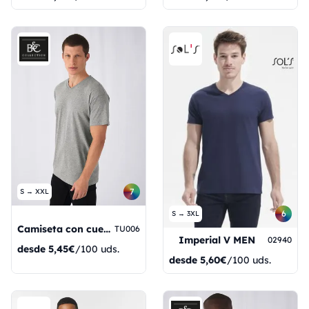
7
S → XXL
6
S → 3XL
Camiseta con cuello en V Exact
TU006
Imperial V MEN
02940
desde
5,45€
/100 uds.
desde
5,60€
/100 uds.