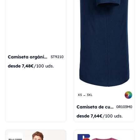
Camiseta orgánica James con cuello en V
ST9210
desde
7,48€
/100 uds.
2
XS → 3XL
Camiseta de cuello en V para hombre Pure Organic
0R103M0
desde
7,64€
/100 uds.