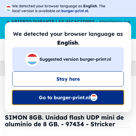
We detected your browser language as
English
. The
local version is available on
burger-print.nl
.
☀️
ABIERTO DURANTE LAS VACACIONES
- Atendemos sus
pedidos durante todo el verano, incluso en agosto.
Sin parar
We detected your browser language as
😎🌴
English
.
Suggested version burger-print.nl
Home
›
Accesorios
›
tecnologia-personalizada
Stay here
🔥 -30% de impresión DTF
Go to burger-print.nl
SIMON 8GB. Unidad flash UDP mini de
aluminio de 8 GB. - 97434 - Stricker