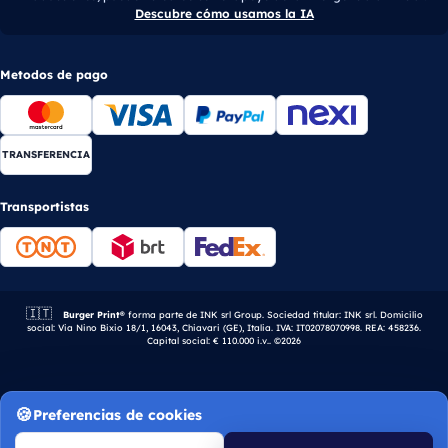
Descubre cómo usamos la IA
Metodos de pago
TRANSFERENCIA
Transportistas
🇮🇹
Empresa italiana.
Burger Print®
forma parte de INK srl Group. Sociedad titular: INK srl. Domicilio
social: Via Nino Bixio 18/1, 16043, Chiavari (GE), Italia. IVA: IT02078070998. REA: 458236.
Capital social: € 110.000 i.v.. ©2026
Preferencias de cookies