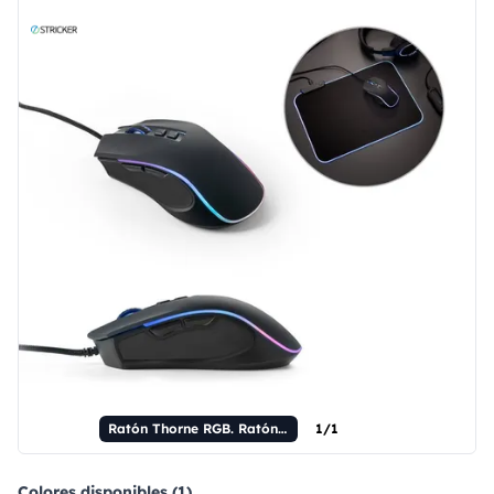
Ratón Thorne RGB. Ratón para juegos con cable de 1,5 m con luces LED RGB en ABS.
1/1
Colores disponibles (1)