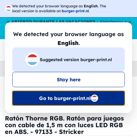
We detected your browser language as
English
. The
local version is available on
burger-print.nl
.
☀️
ABIERTO DURANTE LAS VACACIONES
- Atendemos sus
pedidos durante todo el verano, incluso en agosto.
Sin parar
We detected your browser language as
😎🌴
English
.
Suggested version burger-print.nl
Home
›
Accesorios
›
tecnologia-personalizada
Stay here
🔥 -30% de impresión DTF
Go to burger-print.nl
Ratón Thorne RGB. Ratón para juegos
con cable de 1,5 m con luces LED RGB
en ABS. - 97133 - Stricker