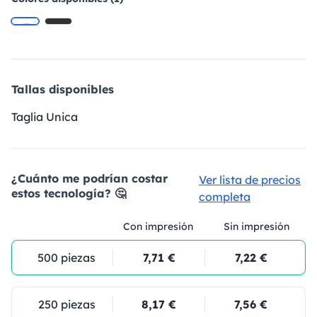
Tallas disponibles
Taglia Unica
¿Cuánto me podrían costar
Ver lista de precios
estos tecnología? 🤔
completa
Con impresión
Sin impresión
500 piezas
7,71 €
7,22 €
250 piezas
8,17 €
7,56 €