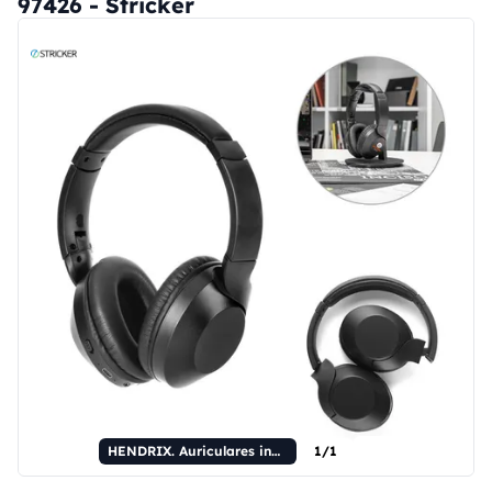
97426 - Stricker
HENDRIX. Auriculares inalámbricos plegables con 20 horas de autonomía, fabricados con ABS 100% reciclado.
1/1