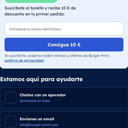
Suscríbete al boletín y recibe 10 € de
descuento en tu primer pedido.
Correo electrónico
Consigue 10 €
Al suscribirte, aceptas recibir noticias y ofertas de Burger Print.
política de privacidad
.
Estamos aquí para ayudarte
Chatea con un operador
Asistencia en línea
Envianos un email
info@burger-print.com