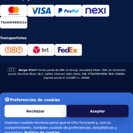
TRANSFERENCIA
Transportistas
🇮🇹
Empresa italiana.
Burger Print®
forma parte de INK srl Group. Sociedad titular: INK srl. Domicilio
social: Via Nino Bixio 18/1, 16043, Chiavari (GE), Italia. IVA: IT02078070998. REA: 458236.
Capital social: € 110.000 i.v.. ©2026
Preferencias de cookies
Rechazar
Aceptar
Usamos cookies tecnicas para que el sitio funcione y, con su
consentimiento, tambien cookies de preferencias, estadisticas y
marketing.
Politica de cookies