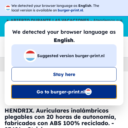
We detected your browser language as
English
. The
local version is available on
burger-print.nl
.
☀️
ABIERTO DURANTE LAS VACACIONES
- Atendemos sus
pedidos durante todo el verano, incluso en agosto.
Sin parar
We detected your browser language as
😎🌴
English
.
Suggested version burger-print.nl
Home
›
Accesorios
›
tecnologia-personalizada
Stay here
🔥 -30% de impresión DTF
Go to burger-print.nl
HENDRIX. Auriculares inalámbricos
plegables con 20 horas de autonomía,
fabricados con ABS 100% reciclado. -