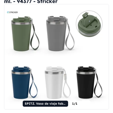
ml. - 94377 - Stricker
SPITZ. Vaso de viaje fabricado en acero inoxidable (90% reciclado) y pared exterior de PP, con acabado mate, 440 ml.
1/1