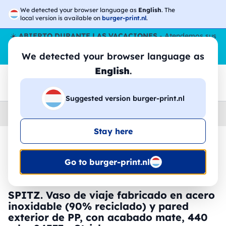
We detected your browser language as
English
. The
local version is available on
burger-print.nl
.
☀️
ABIERTO DURANTE LAS VACACIONES
- Atendemos sus
pedidos durante todo el verano, incluso en agosto.
Sin parar
We detected your browser language as
😎🌴
English
.
Suggested version burger-print.nl
Home
›
Accesorios
›
tazas-y-vasos-personalizados
Stay here
🔥 -30% de impresión DTF
Go to burger-print.nl
SPITZ. Vaso de viaje fabricado en acero
inoxidable (90% reciclado) y pared
exterior de PP, con acabado mate, 440