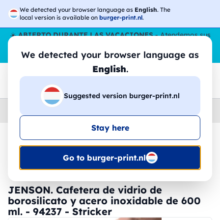
We detected your browser language as
English
. The
local version is available on
burger-print.nl
.
☀️
ABIERTO DURANTE LAS VACACIONES
- Atendemos sus
pedidos durante todo el verano, incluso en agosto.
Sin parar
We detected your browser language as
😎🌴
English
.
Suggested version burger-print.nl
Home
›
Accesorios
›
tazas-y-vasos-personalizados
Stay here
🔥 -30% de impresión DTF
Go to burger-print.nl
JENSON. Cafetera de vidrio de
borosilicato y acero inoxidable de 600
ml. - 94237 - Stricker