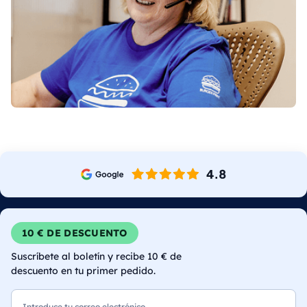
10 € DE DESCUENTO
Suscríbete al boletín y recibe 10 € de
descuento en tu primer pedido.
Correo electrónico