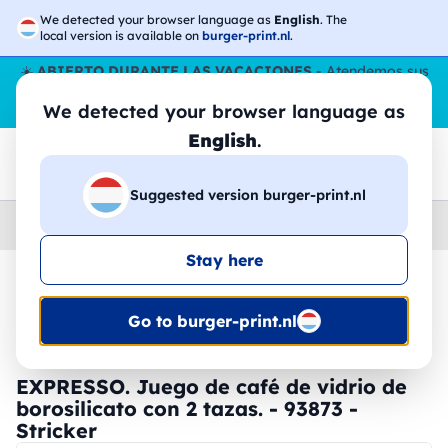
We detected your browser language as
English
. The
local version is available on
burger-print.nl
.
☀️
ABIERTO DURANTE LAS VACACIONES
- Atendemos sus
pedidos durante todo el verano, incluso en agosto.
Sin parar
We detected your browser language as
😎🌴
English
.
Suggested version burger-print.nl
Home
›
Accesorios
›
tazas-y-vasos-personalizados
Stay here
🔥 -30% de impresión DTF
Go to burger-print.nl
EXPRESSO. Juego de café de vidrio de
borosilicato con 2 tazas. - 93873 -
Stricker