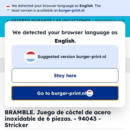
We detected your browser language as
English
. The
local version is available on
burger-print.nl
.
☀️
ABIERTO DURANTE LAS VACACIONES
- Atendemos sus
pedidos durante todo el verano, incluso en agosto.
Sin parar
We detected your browser language as
😎🌴
English
.
Suggested version burger-print.nl
Home
›
Accesorios
›
tazas-y-vasos-personalizados
Stay here
🔥 -30% de impresión DTF
Go to burger-print.nl
BRAMBLE. Juego de cóctel de acero
inoxidable de 6 piezas. - 94043 -
Stricker