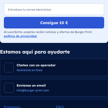
Correo electrónico
Consigue 10 €
Al suscribirte, aceptas recibir noticias y ofertas de Burger Print.
política de privacidad
.
Estamos aquí para ayudarte
Chatea con un operador
Asistencia en línea
Envianos un email
info@burger-print.com
Empresa
FAQ