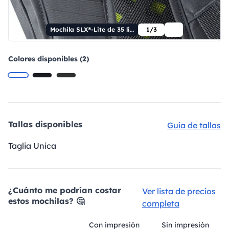
Mochila SLX®-Lite de 35 litros
1/3
Colores disponibles (2)
Tallas disponibles
Guía de tallas
Taglia Unica
¿Cuánto me podrían costar
Ver lista de precios
estos mochilas? 🤔
completa
Con impresión
Sin impresión