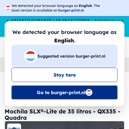
We detected your browser language as
English
. The
local version is available on
burger-print.nl
.
☀️
ABIERTO DURANTE LAS VACACIONES
- Atendemos sus
pedidos durante todo el verano, incluso en agosto.
Sin parar
We detected your browser language as
😎🌴
English
.
Suggested version burger-print.nl
Home
›
Accesorios
›
mochilas-personalizados
Stay here
🔥 -30% de impresión DTF
Go to burger-print.nl
Mochila SLX®-Lite de 35 litros - QX335 -
Quadra