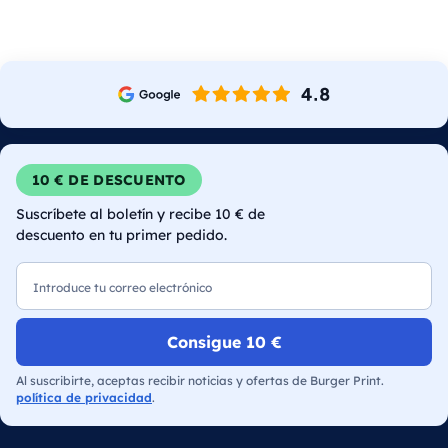
10 € DE DESCUENTO
Suscríbete al boletín y recibe 10 € de
descuento en tu primer pedido.
Correo electrónico
Consigue 10 €
Al suscribirte, aceptas recibir noticias y ofertas de Burger Print.
política de privacidad
.