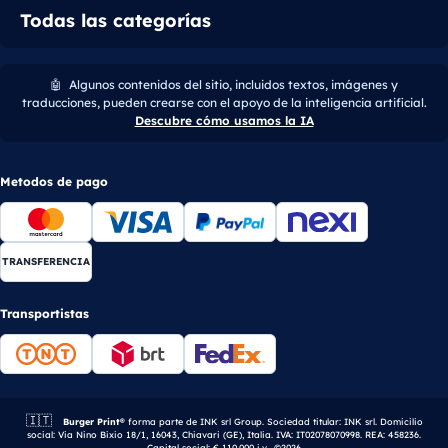
Todas las categorías
🤖
Algunos contenidos del sitio, incluidos textos, imágenes y
traducciones, pueden crearse con el apoyo de la inteligencia artificial.
Descubre cómo usamos la IA
Metodos de pago
TRANSFERENCIA
Transportistas
🇮🇹
Empresa italiana.
Burger Print®
forma parte de INK srl Group. Sociedad titular: INK srl. Domicilio
social: Via Nino Bixio 18/1, 16043, Chiavari (GE), Italia. IVA: IT02078070998. REA: 458236.
Capital social: € 110.000 i.v.. ©2026