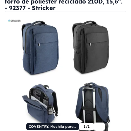
forro de poliéster reciclado 210D, 15,6".
- 92377 - Stricker
COVENTRY. Mochila para portátil totalmente acolchada de poliéster reciclado de alta densidad 300D con forro de poliéster reciclado 210D, 15,6".
1/1