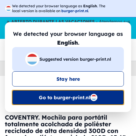
We detected your browser language as
English
. The
local version is available on
burger-print.nl
.
☀️
ABIERTO DURANTE LAS VACACIONES
- Atendemos sus
pedidos durante todo el verano, incluso en agosto.
Sin parar
We detected your browser language as
😎🌴
English
.
Suggested version burger-print.nl
Home
›
Accesorios
›
mochilas-personalizados
Stay here
🔥 -30% de impresión DTF
Go to burger-print.nl
COVENTRY. Mochila para portátil
totalmente acolchada de poliéster
reciclado de alta densidad 300D con