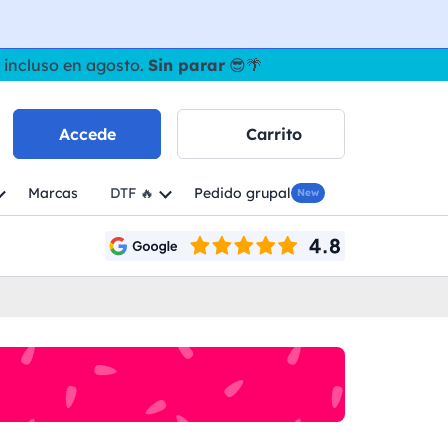
 incluso en agosto.
Sin parar
😎🌴
Accede
Carrito
Marcas
DTF 🔥
Pedido grupal
New