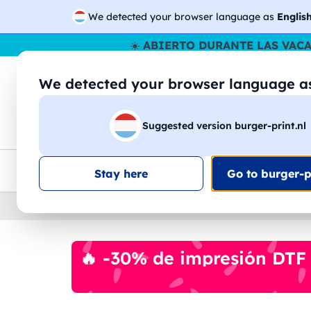
We detected your browser language as
Englis
☀️
ABIERTO DURANTE LAS VAC
We detected your browser language 
🔎
Buscar entr
Suggested version burger-print.nl
Camisetas
Sudaderas
Hombre
Mujer
Envio en toda la UE
Descuento por volumen
Ate
Stay here
Go to burger-pr
Home
›
Accesorios
›
mochilas-personalizados
🔥 -30% de impresión DTF