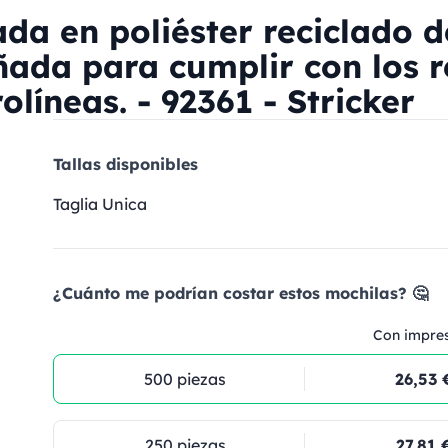
da en poliéster reciclado d
ada para cumplir con los r
líneas. - 92361 - Stricker
Tallas disponibles
Taglia Unica
¿Cuánto me podrían costar estos mochilas? 🤔
Con impre
500 piezas
26,53 
250 piezas
27,81 