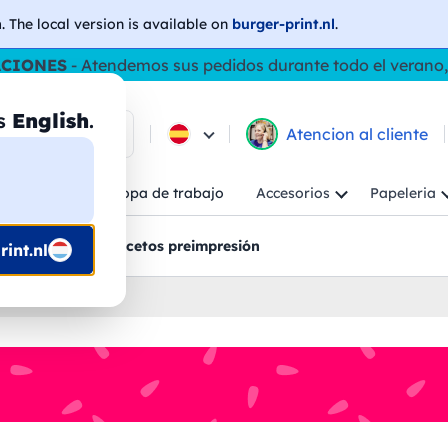
h
. The local version is available on
burger-print.nl
.
ACIONES
- Atendemos sus pedidos durante todo el verano,
as
English
.
e los productos
Atencion al cliente
Niño
Ropa de trabajo
Accesorios
Papeleria
ncion al cliente
Bocetos preimpresión
int.nl