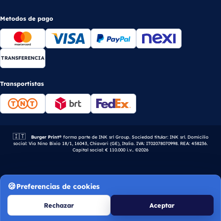
Metodos de pago
TRANSFERENCIA
Transportistas
🇮🇹
Empresa italiana.
Burger Print®
forma parte de INK srl Group. Sociedad titular: INK srl. Domicilio
social: Via Nino Bixio 18/1, 16043, Chiavari (GE), Italia. IVA: IT02078070998. REA: 458236.
Capital social: € 110.000 i.v.. ©2026
Preferencias de cookies
Rechazar
Aceptar