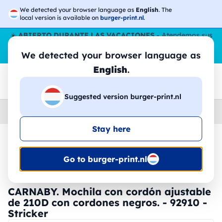
We detected your browser language as
English
. The
local version is available on
burger-print.nl
.
☀️
ABIERTO DURANTE LAS VACACIONES
- Atendemos sus
pedidos durante todo el verano, incluso en agosto.
Sin parar
We detected your browser language as
😎🌴
English
.
Suggested version burger-print.nl
Home
›
Accesorios
›
mochilas-personalizados
Stay here
🔥 -30% de impresión DTF
Go to burger-print.nl
CARNABY. Mochila con cordón ajustable
de 210D con cordones negros. - 92910 -
Stricker