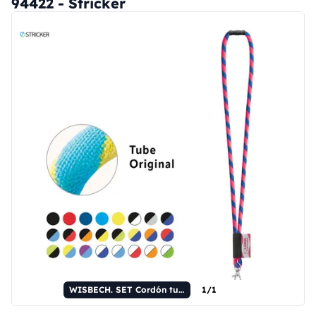
94422 - Stricker
WISBECH. SET Cordón tubular largo (Ø 7 mm) con mosquetón de palanca de 9 mm y cierre de seguridad de Ø 7 mm
1/1