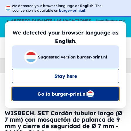
We detected your browser language as
English
. The
local version is available on
burger-print.nl
.
☀️
ABIERTO DURANTE LAS VACACIONES
- Atendemos sus
pedidos durante todo el verano, incluso en agosto.
Sin parar
We detected your browser language as
😎🌴
English
.
Suggested version burger-print.nl
Home
›
Accesorios
›
llaveros-y-cordones-personalizados
Stay here
🔥 -30% de impresión DTF
Go to burger-print.nl
WISBECH. SET Cordón tubular largo (Ø
7 mm) con mosquetón de palanca de 9
mm y cierre de seguridad de Ø 7 mm -