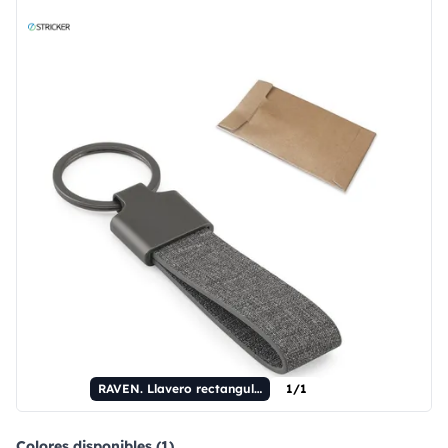
RAVEN. Llavero rectangular fabricado en metal y PET reciclado (30% reciclado).
1/1
Colores disponibles (1)