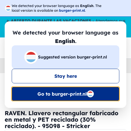
We detected your browser language as
English
. The
local version is available on
burger-print.nl
.
☀️
ABIERTO DURANTE LAS VACACIONES
- Atendemos sus
pedidos durante todo el verano, incluso en agosto.
Sin parar
We detected your browser language as
😎🌴
English
.
Suggested version burger-print.nl
Home
›
Accesorios
›
llaveros-y-cordones-personalizados
Stay here
🔥 -30% de impresión DTF
Go to burger-print.nl
RAVEN. Llavero rectangular fabricado
en metal y PET reciclado (30%
reciclado). - 95098 - Stricker