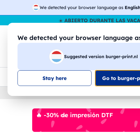
We detected your browser language as
Englis
☀️
ABIERTO DURANTE LAS VAC
We detected your browser language 
🔎
Buscar entr
Suggested version burger-print.nl
Camisetas
Sudaderas
Hombre
Mujer
Envio en toda la UE
Descuento por volumen
Ate
Stay here
Go to burger-pr
Home
›
Accesorios
›
llaveros-y-cordones-perso
🔥 -30% de impresión DTF