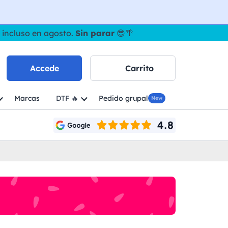
 incluso en agosto.
Sin parar
😎🌴
Accede
Carrito
Marcas
DTF 🔥
Pedido grupal
New