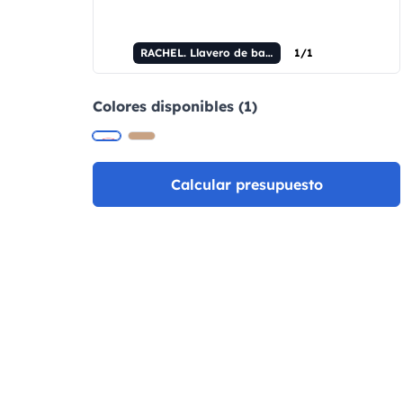
RACHEL. Llavero de bambú y ABS con linterna LED.
1/1
Colores disponibles (1)
Calcular presupuesto