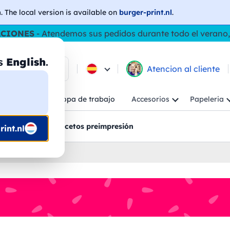
h
. The local version is available on
burger-print.nl
.
ACIONES
- Atendemos sus pedidos durante todo el verano,
as
English
.
e los productos
Atencion al cliente
Niño
Ropa de trabajo
Accesorios
Papeleria
ncion al cliente
Bocetos preimpresión
int.nl
nalizados