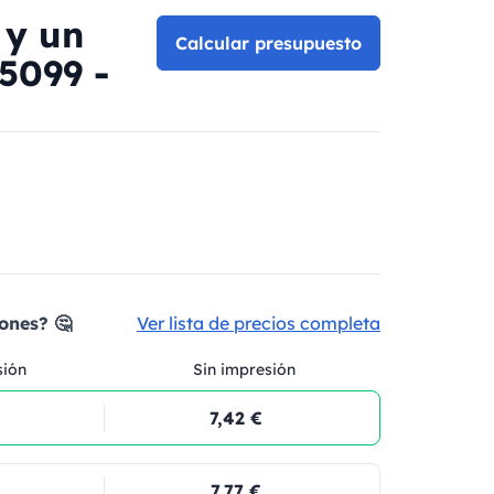
 y un
Calcular presupuesto
5099 -
ones? 🤔
Ver lista de precios completa
sión
Sin impresión
7,42 €
7,77 €