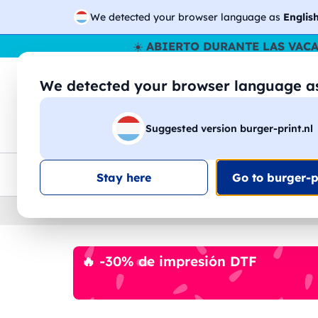
We detected your browser language as
Englis
☀️
ABIERTO DURANTE LAS VAC
We detected your browser language 
🔎
Buscar entr
Suggested version burger-print.nl
Camisetas
Sudaderas
Hombre
Mujer
Envio en toda la UE
Descuento por volumen
Ate
Stay here
Go to burger-pr
Home
›
Accesorios
›
llaveros-y-cordones-perso
🔥 -30% de impresión DTF