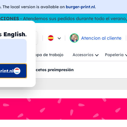
h
. The local version is available on
burger-print.nl
.
ACIONES
- Atendemos sus pedidos durante todo el verano,
as
English
.
e los productos
Atencion al cliente
Niño
Ropa de trabajo
Accesorios
Papeleria
ncion al cliente
Bocetos preimpresión
int.nl
nalizados