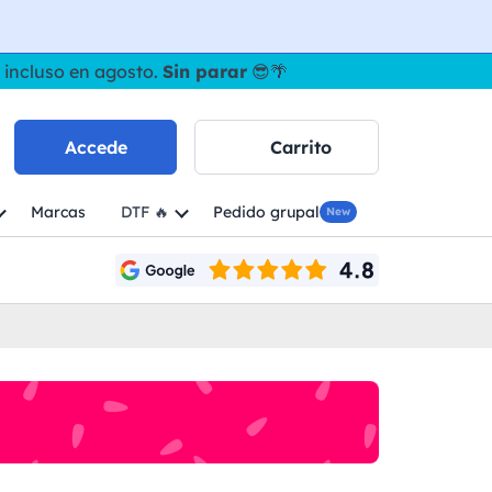
 incluso en agosto.
Sin parar
😎🌴
Accede
Carrito
Marcas
DTF 🔥
Pedido grupal
New