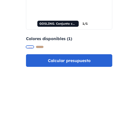
GOSLING. Conjunto compuesto por un tarjetero y un llavero, ambos fabricados en metal y corcho.
1/1
Colores disponibles (1)
Calcular presupuesto