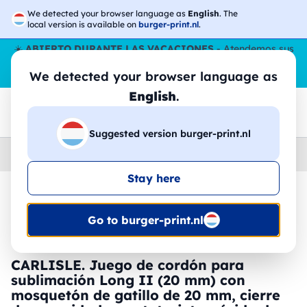
We detected your browser language as
English
. The
local version is available on
burger-print.nl
.
☀️
ABIERTO DURANTE LAS VACACIONES
- Atendemos sus
pedidos durante todo el verano, incluso en agosto.
Sin parar
We detected your browser language as
😎🌴
English
.
Suggested version burger-print.nl
Home
›
Accesorios
›
llaveros-y-cordones-personalizados
Stay here
🔥 -30% de impresión DTF
Go to burger-print.nl
CARLISLE. Juego de cordón para
sublimación Long II (20 mm) con
mosquetón de gatillo de 20 mm, cierre