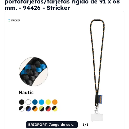
portatarjetas/tarjetas rígido de 91 x 68
mm. - 94426 - Stricker
BRIDPORT. Juego de cordón NÁUTICO largo (Ø 7 mm) con mosquetón de 9 mm, cierre de seguridad de Ø 7 mm y portatarjetas/tarjetas rígido de 91 x 68 mm.
1/1