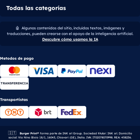
Todas las categorías
🤖
Algunos contenidos del sitio, incluidos textos, imágenes y
traducciones, pueden crearse con el apoyo de la inteligencia artificial.
Descubre cómo usamos la IA
Metodos de pago
TRANSFERENCIA
Transportistas
🇮🇹
Empresa italiana.
Burger Print®
forma parte de INK srl Group. Sociedad titular: INK srl. Domicilio
social: Via Nino Bixio 18/1, 16043, Chiavari (GE), Italia. IVA: IT02078070998. REA: 458236.