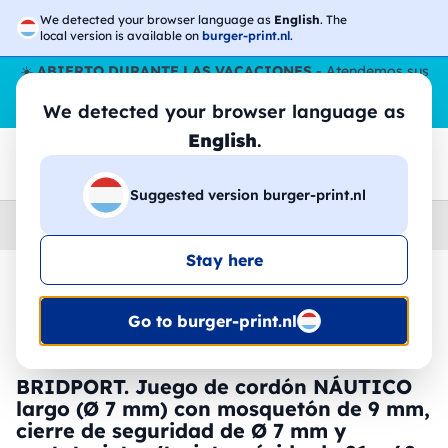
We detected your browser language as
English
. The
local version is available on
burger-print.nl
.
☀️
ABIERTO DURANTE LAS VACACIONES
- Atendemos sus
pedidos durante todo el verano, incluso en agosto.
Sin parar
We detected your browser language as
😎🌴
English
.
Suggested version burger-print.nl
Home
›
Accesorios
›
llaveros-y-cordones-personalizados
Stay here
🔥 -30% de impresión DTF
Go to burger-print.nl
BRIDPORT. Juego de cordón NÁUTICO
largo (Ø 7 mm) con mosquetón de 9 mm,
cierre de seguridad de Ø 7 mm y