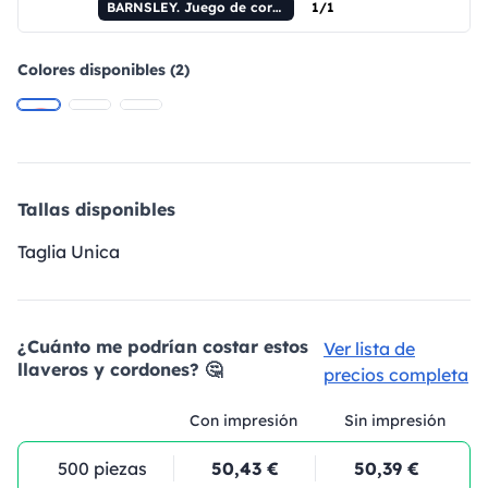
BARNSLEY. Juego de cordón para sublimación Long II (20 mm) en poliéster reciclado (100 % rPET) con mosquetón de 20 mm, cierre de seguridad y portatarjetas rígido de 91 x 68 mm.
1/1
Colores disponibles (2)
Tallas disponibles
Taglia Unica
¿Cuánto me podrían costar estos
Ver lista de
llaveros y cordones? 🤔
precios completa
Con impresión
Sin impresión
500 piezas
50,43 €
50,39 €