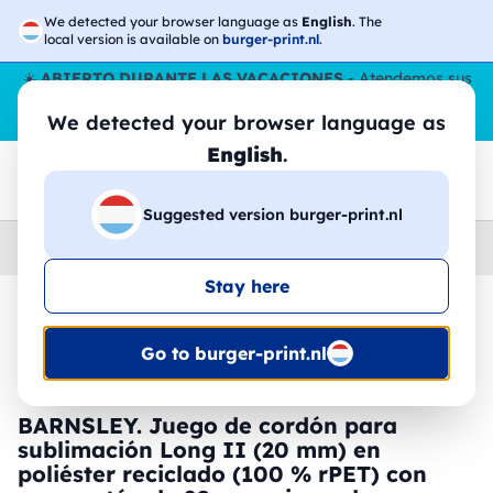
We detected your browser language as
English
. The
local version is available on
burger-print.nl
.
☀️
ABIERTO DURANTE LAS VACACIONES
- Atendemos sus
pedidos durante todo el verano, incluso en agosto.
Sin parar
We detected your browser language as
😎🌴
English
.
Suggested version burger-print.nl
Home
›
Accesorios
›
llaveros-y-cordones-personalizados
Stay here
🔥 -30% de impresión DTF
Go to burger-print.nl
BARNSLEY. Juego de cordón para
sublimación Long II (20 mm) en
poliéster reciclado (100 % rPET) con