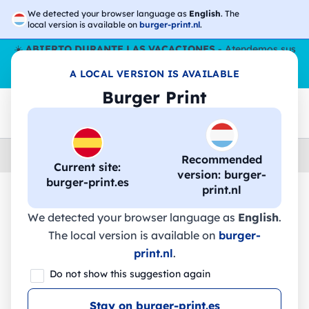
We detected your browser language as
English
. The
local version is available on
burger-print.nl
.
☀️
ABIERTO DURANTE LAS VACACIONES
- Atendemos sus
pedidos durante todo el verano, incluso en agosto.
Sin parar
A LOCAL VERSION IS AVAILABLE
😎🌴
Burger Print
Home
›
Accesorios
›
llaveros-y-cordones-personalizados
Recommended
Current site:
version: burger-
burger-print.es
print.nl
🔥 -30% de impresión DTF
We detected your browser language as
English
.
The local version is available on
burger-
print.nl
.
75096. Juego de cordón largo de corcho
Do not show this suggestion again
(Ø 5 mm) con mosquetón de gatillo de 9
mm y cierre de seguridad de Ø 5 mm. -
Stay on burger-print.es