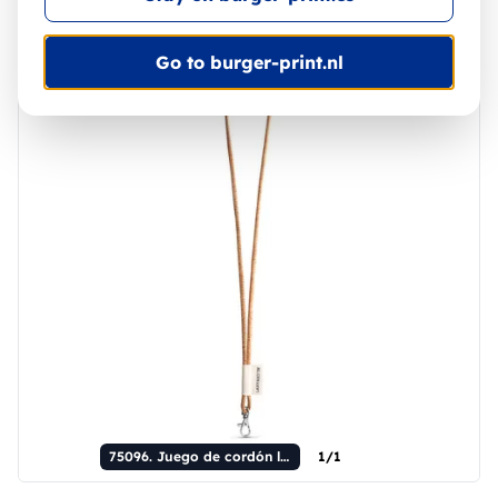
75096 - Stricker
Go to burger-print.nl
75096. Juego de cordón largo de corcho (Ø 5 mm) con mosquetón de gatillo de 9 mm y cierre de seguridad de Ø 5 mm.
1/1