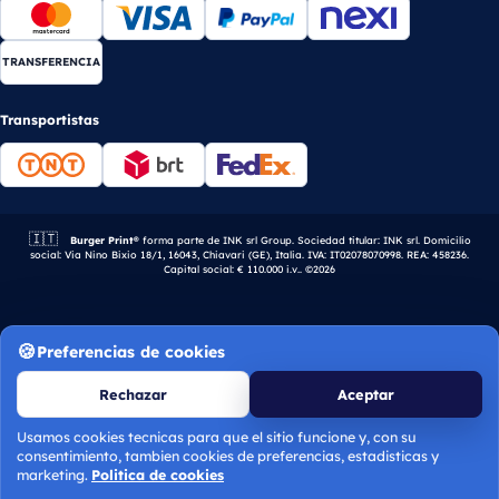
TRANSFERENCIA
Transportistas
🇮🇹
Empresa italiana.
Burger Print®
forma parte de INK srl Group. Sociedad titular: INK srl. Domicilio
social: Via Nino Bixio 18/1, 16043, Chiavari (GE), Italia. IVA: IT02078070998. REA: 458236.
Capital social: € 110.000 i.v.. ©2026
Preferencias de cookies
Rechazar
Aceptar
Usamos cookies tecnicas para que el sitio funcione y, con su
consentimiento, tambien cookies de preferencias, estadisticas y
Calcular presupuesto
marketing.
Politica de cookies