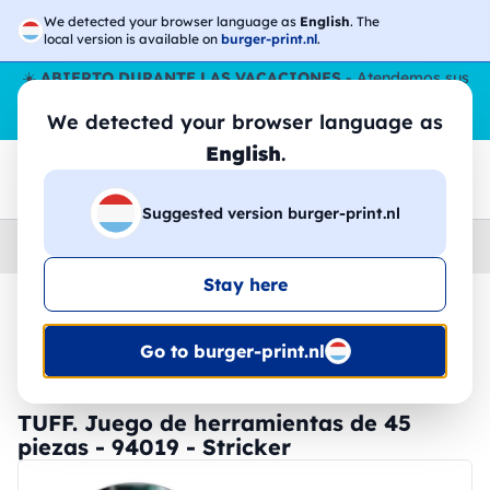
We detected your browser language as
English
. The
local version is available on
burger-print.nl
.
☀️
ABIERTO DURANTE LAS VACACIONES
- Atendemos sus
pedidos durante todo el verano, incluso en agosto.
Sin parar
We detected your browser language as
😎🌴
English
.
Suggested version burger-print.nl
Home
›
Accesorios
›
herramientas-personalizados
Stay here
🔥 -30% de impresión DTF
Go to burger-print.nl
TUFF. Juego de herramientas de 45
piezas - 94019 - Stricker