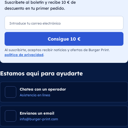
Suscríbete al boletín y recibe 10 € de
descuento en tu primer pedido.
Correo electrónico
Consigue 10 €
Al suscribirte, aceptas recibir noticias y ofertas de Burger Print.
política de privacidad
.
Estamos aquí para ayudarte
Chatea con un operador
Asistencia en línea
Envianos un email
info@burger-print.com