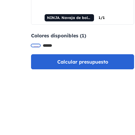
NINJA. Navaja de bolsillo de acero inoxidable y metal.
1/1
Colores disponibles (1)
Calcular presupuesto