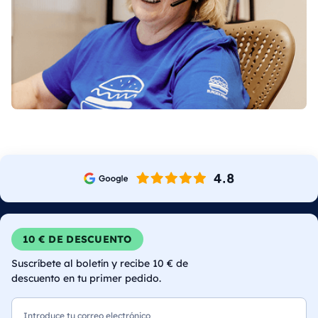
10 € DE DESCUENTO
Suscríbete al boletín y recibe 10 € de
descuento en tu primer pedido.
Correo electrónico