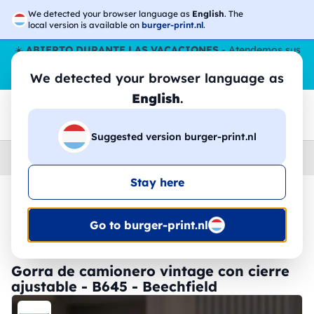
We detected your browser language as
English
. The
local version is available on
burger-print.nl
.
☀️
ABIERTO DURANTE LAS VACACIONES
- Atendemos sus
pedidos durante todo el verano, incluso en agosto.
Sin parar
We detected your browser language as
😎🌴
English
.
Suggested version burger-print.nl
Home
›
Accesorios
›
gorras-personalizados
Stay here
🔥 -30% de impresión DTF
Go to burger-print.nl
Gorra de camionero vintage con cierre
ajustable - B645 - Beechfield