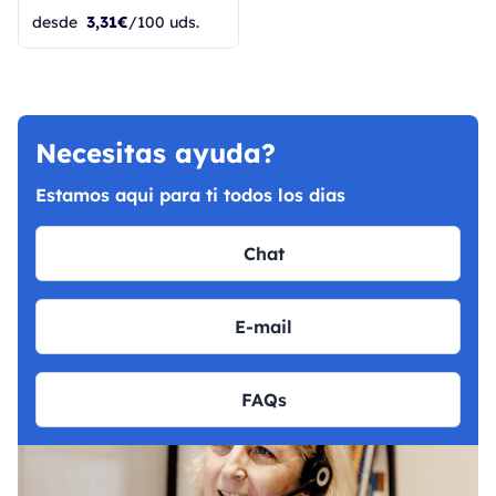
desde
3,31€
/100 uds.
Necesitas ayuda?
Estamos aqui para ti todos los dias
Chat
E-mail
FAQs