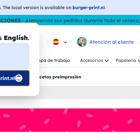
h
. The local version is available on
burger-print.nl
.
ACIONES
- Atendemos sus pedidos durante todo el verano,
as
English
.
e los productos
Atencion al cliente
Niño
Ropa de trabajo
Accesorios
Papeleria
ncion al cliente
Bocetos preimpresión
int.nl