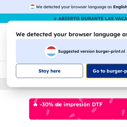
We detected your browser language as
Englis
☀️
ABIERTO DURANTE LAS VAC
We detected your browser language 
🔎
Buscar entr
Suggested version burger-print.nl
Camisetas
Sudaderas
Hombre
Mujer
Envio en toda la UE
Descuento por volumen
Ate
Stay here
Go to burger-pr
Home
›
Accesorios
›
gorras-personalizados
🔥 -30% de impresión DTF