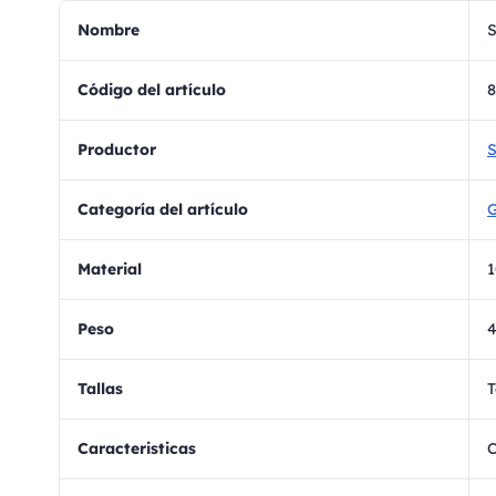
Nombre
S
Código del artículo
8
Productor
S
Categoría del artículo
G
Material
1
Peso
Tallas
T
Caracteristicas
C