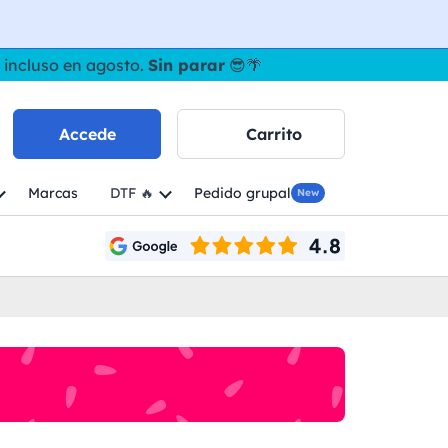
 incluso en agosto.
Sin parar
😎🌴
Accede
Carrito
Marcas
DTF 🔥
Pedido grupal
New