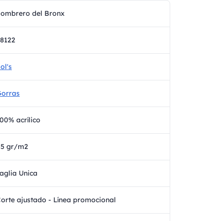
ombrero del Bronx
8122
ol's
orras
00% acrílico
45 gr/m2
aglia Unica
orte ajustado - Línea promocional