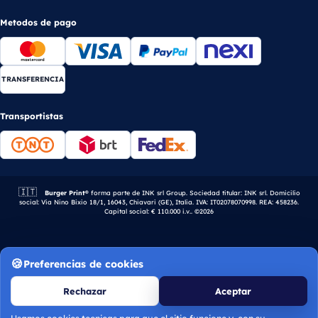
Metodos de pago
TRANSFERENCIA
Transportistas
🇮🇹
Empresa italiana.
Burger Print®
forma parte de INK srl Group. Sociedad titular: INK srl. Domicilio
social: Via Nino Bixio 18/1, 16043, Chiavari (GE), Italia. IVA: IT02078070998. REA: 458236.
Capital social: € 110.000 i.v.. ©2026
Preferencias de cookies
Rechazar
Aceptar