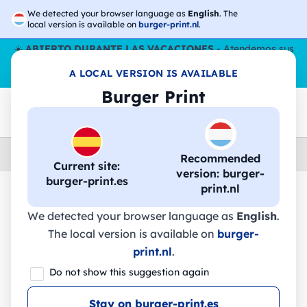
We detected your browser language as
English
. The
local version is available on
burger-print.nl
.
☀️
ABIERTO DURANTE LAS VACACIONES
- Atendemos sus
pedidos durante todo el verano, incluso en agosto.
Sin parar
A LOCAL VERSION IS AVAILABLE
😎🌴
Burger Print
Home
›
Accesorios
›
gorras-personalizados
Recommended
Current site:
version: burger-
burger-print.es
print.nl
🔥 -30% de impresión DTF
We detected your browser language as
English
.
The local version is available on
burger-
print.nl
.
Gorro con puño original - B45 -
Do not show this suggestion again
Beechfield
Stay on burger-print.es