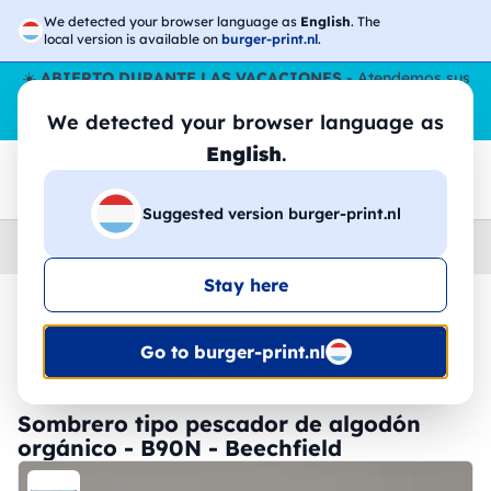
We detected your browser language as
English
. The
local version is available on
burger-print.nl
.
☀️
ABIERTO DURANTE LAS VACACIONES
- Atendemos sus
pedidos durante todo el verano, incluso en agosto.
Sin parar
We detected your browser language as
😎🌴
English
.
Suggested version burger-print.nl
Home
›
Accesorios
›
gorras-personalizados
Stay here
🔥 -30% de impresión DTF
Go to burger-print.nl
Sombrero tipo pescador de algodón
orgánico - B90N - Beechfield