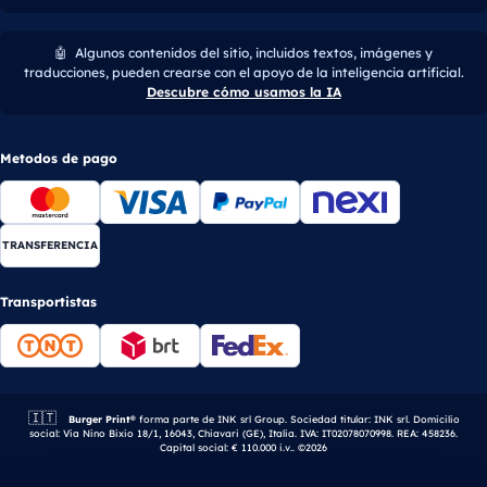
🤖
Algunos contenidos del sitio, incluidos textos, imágenes y
traducciones, pueden crearse con el apoyo de la inteligencia artificial.
Descubre cómo usamos la IA
Metodos de pago
TRANSFERENCIA
Transportistas
🇮🇹
Empresa italiana.
Burger Print®
forma parte de INK srl Group. Sociedad titular: INK srl. Domicilio
social: Via Nino Bixio 18/1, 16043, Chiavari (GE), Italia. IVA: IT02078070998. REA: 458236.
Capital social: € 110.000 i.v.. ©2026