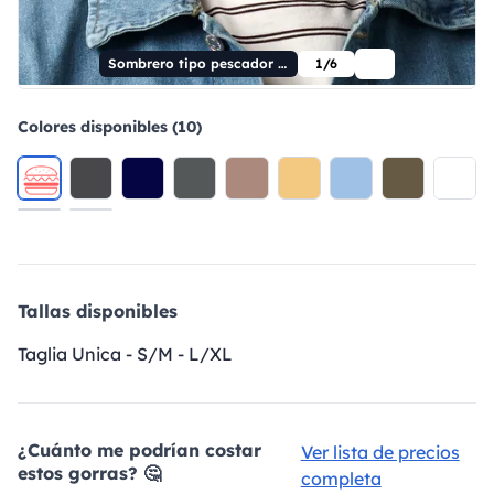
Sombrero tipo pescador de algodón orgánico
1/6
Colores disponibles (10)
Tallas disponibles
Taglia Unica - S/M - L/XL
¿Cuánto me podrían costar
Ver lista de precios
estos gorras? 🤔
completa